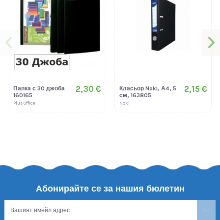
2,30 €
2,15 €
Папка с 30 джоба
Класьор Noki, А4, 5
160165
см, 163805
Plus Office
Noki
Абонирайте се за нашия бюлетин