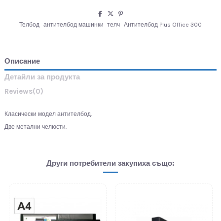
Телбод
антителбод машинки
телч
Антителбод Plus Office 300
Описание
Детайли за продукта
Reviews
(0)
Класически модел антителбод.
Две метални челюсти.
Други потребители закупиха също: