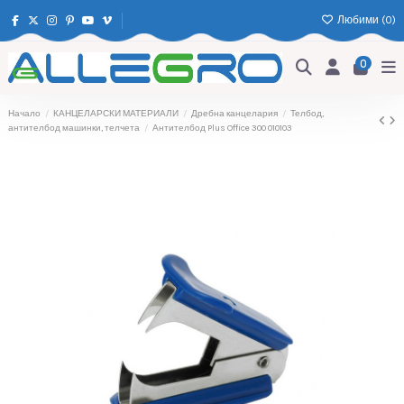
Любими (
0
)
0
Начало
КАНЦЕЛАРСКИ МАТЕРИАЛИ
Дребна канцелария
Телбод,
антителбод машинки, телчета
Антителбод Plus Office 300 010103