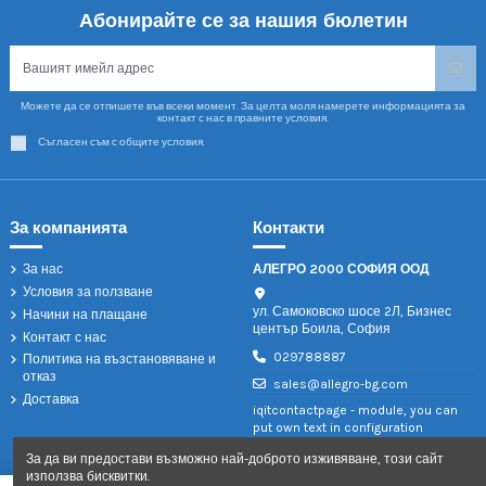
Абонирайте се за нашия бюлетин
Можете да се отпишете във всеки момент. За целта моля намерете информацията за
контакт с нас в правните условия.
Съгласен съм с общите условия.
За компанията
Контакти
За нас
АЛЕГРО 2000 СОФИЯ ООД
Условия за ползване
ул. Самоковско шосе 2Л, Бизнес
Начини на плащане
център Боила, София
Контакт с нас
029788887
Политика на възстановяване и
отказ
sales@allegro-bg.com
Доставка
iqitcontactpage - module, you can
put own text in configuration
За да ви предостави възможно най-доброто изживяване, този сайт
използва бисквитки.