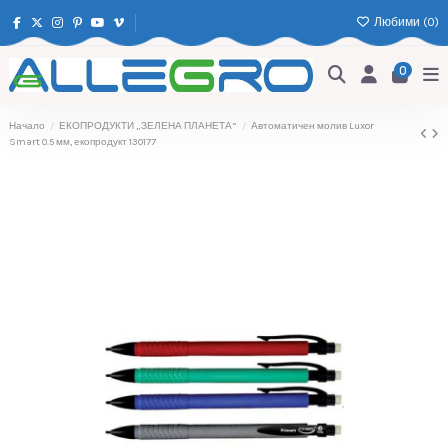
Любими (
0
)
0
Начало
ЕКОПРОДУКТИ „ЗЕЛЕНА ПЛАНЕТА“
Автоматичен молив Luxor
Smart 0.5 мм, екопродукт 130177