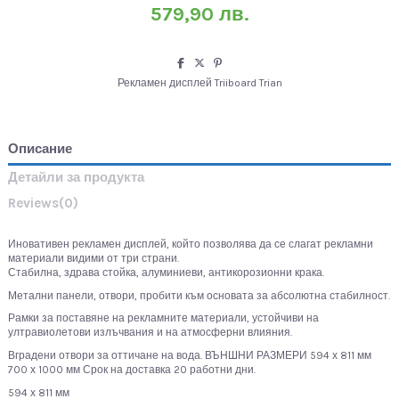
579,90 лв.
Рекламен дисплей Triiboard Trian
Описание
Детайли за продукта
Reviews
(0)
Иновативен рекламен дисплей, който позволява да се слагат рекламни
материали видими от три страни.
Стабилна, здрава стойка, алуминиеви, антикорозионни крака.
Метални панели, отвори, пробити към основата за абсолютна стабилност.
Рамки за поставяне на рекламните материали, устойчиви на
ултравиолетови излъчвания и на атмосферни влияния.
Вградени отвори за оттичане на вода. ВЪНШНИ РАЗМЕРИ 594 х 811 мм
700 х 1000 мм Срок на доставка 20 работни дни.
594 х 811 мм