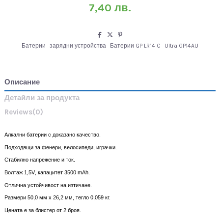
7,40 лв.
Батерии
зарядни устройства
Батерии GP LR14 C
Ultra GP14AU
Описание
Детайли за продукта
Reviews
(0)
Алкални батерии с доказано качество.
Подходящи за фенери, велосипеди, играчки.
Стабилно напрежение и ток.
Волтаж 1,5
V
, капацитет
3500 mAh
.
Отлична устойчивост на изтичане.
Размери
50,0
мм х
26,2
мм, тегло 0,0
59
кг.
Цената е за блистер от 2 броя.