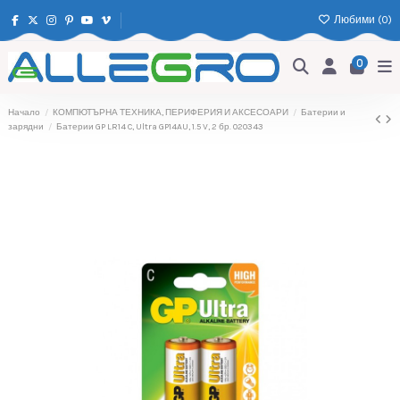
Любими (
0
)
0
Начало
КОМПЮТЪРНА ТЕХНИКА, ПЕРИФЕРИЯ И АКСЕСОАРИ
Батерии и
зарядни
Батерии GP LR14 C, Ultra GP14AU, 1.5 V, 2 бр. 020343