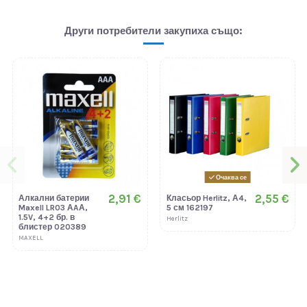
Други потребители закупиха също:
Очаква се
2,91 €
2,55 €
Алкални батерии
Класьор Herlitz, А4,
Maxell LR03 АAА,
5 см 162197
1.5V, 4+2 бр. в
Herlitz
блистер 020389
MAXELL