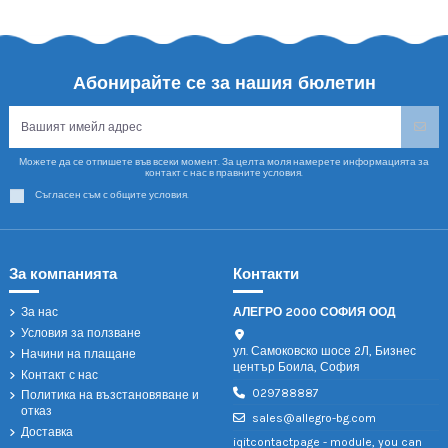
Абонирайте се за нашия бюлетин
Можете да се отпишете във всеки момент. За целта моля намерете информацията за
контакт с нас в правните условия.
Съгласен съм с общите условия.
За компанията
Контакти
За нас
АЛЕГРО 2000 СОФИЯ ООД
Условия за ползване
ул. Самоковско шосе 2Л, Бизнес
Начини на плащане
център Боила, София
Контакт с нас
029788887
Политика на възстановяване и
отказ
sales@allegro-bg.com
Доставка
iqitcontactpage - module, you can