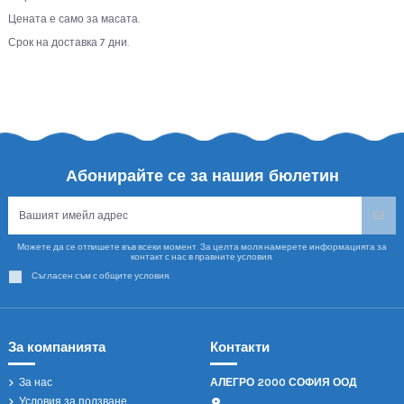
Цената е само за масата.
Срок на доставка 7 дни.
Абонирайте се за нашия бюлетин
Можете да се отпишете във всеки момент. За целта моля намерете информацията за
контакт с нас в правните условия.
Съгласен съм с общите условия.
За компанията
Контакти
За нас
АЛЕГРО 2000 СОФИЯ ООД
Условия за ползване