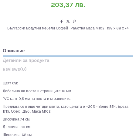
203,37 лв.
Български модулни мебели Орфей
Работна маса М102
138 х 68 х 74
Описание
Детайли за продукта
Reviews
(0)
Цвят бук.
Дебелина на плота и страниците 18 мм.
PVC кант 0,5 мм на плота и страниците.
Предлага се в още четири цвята, като цената е +20% - Венге 854, Бреза
1715, Орех , Дъб . Маса М102
Височина 74 см.
Дължина 138 см.
Широчина 68 см.