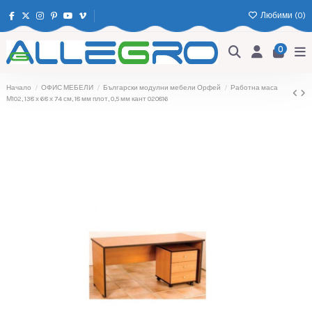
Любими (
0
)
0
Начало
ОФИС МЕБЕЛИ
Български модулни мебели Орфей
Работна маса
М102, 138 х 68 х 74 см, 18 мм плот, 0,5 мм кант 020816