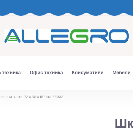
 техника
Офис техника
Консумативи
Мебели
ирани врати, 72 х 36 х 182 см 133932
Шк