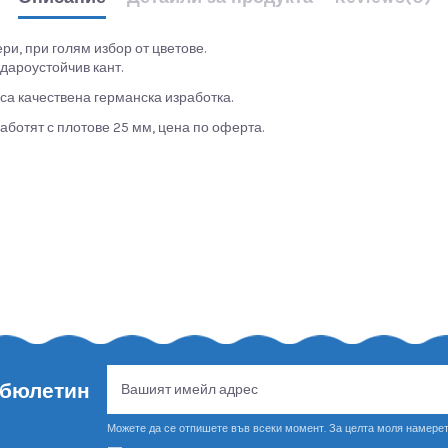
и, при голям избор от цветове.
дароустойчив кант.
са качествена германска изработка.
работят с плотове 25 мм, цена по оферта.
 бюлетин
Можете да се отпишете във всеки момент. За целта моля намерет