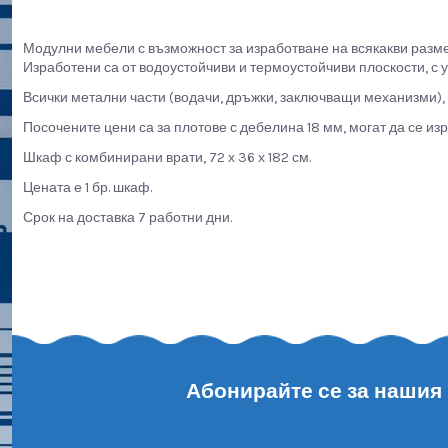
Модулни мебели с възможност за изработване на всякакви размер
Изработени са от водоустойчиви и термоустойчиви плоскости, с у
Всички метални части (водачи, дръжки, заключващи механизми), 
Посочените цени са за плотове с дебелина 18 мм, могат да се из
Шкаф с комбинирани врати, 72 х 36 х 182 см.
Цената е 1 бр. шкаф.
Срок на доставка 7 работни дни.
Абонирайте се за нашия