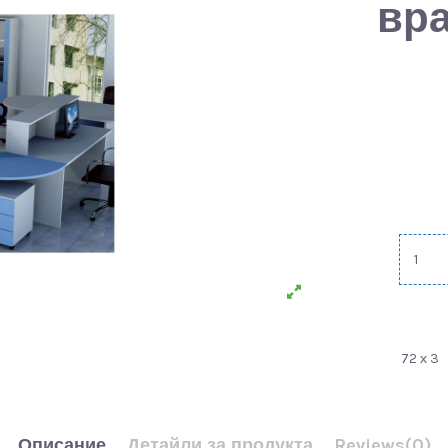
вра
72 х 3
Описание
Детайли за продукта
Reviews
(0)