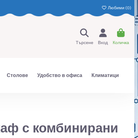
Любими (
0
)
Търсене
Вход
Количка
Столове
Удобство в офиса
Климатици
аф с комбинирани