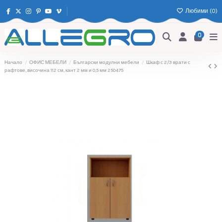
Любими (
0
)
0
Начало
ОФИС МЕБЕЛИ
Български модулни мебели
Шкаф с 2/3 врати с
рафтове, височина 112 см, кант 2 мм и 0,5 мм 250475