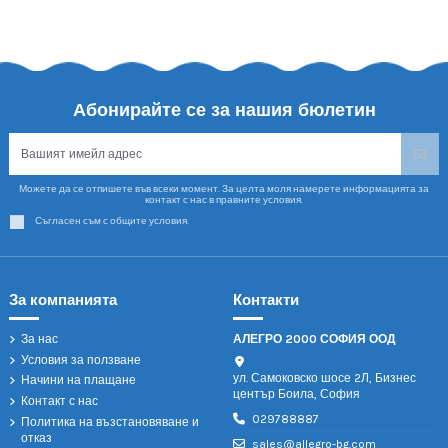
Абонирайте се за нашия бюлетин
Можете да се отпишете във всеки момент. За целта моля намерете информацията за
контакт с нас в правните условия.
Съгласен съм с общите условия.
За компанията
Контакти
За нас
АЛЕГРО 2000 СОФИЯ ООД
Условия за ползване
ул. Самоковско шосе 2Л, Бизнес
Начини на плащане
център Боила, София
Контакт с нас
029788887
Политика на възстановяване и
отказ
sales@allegro-bg.com