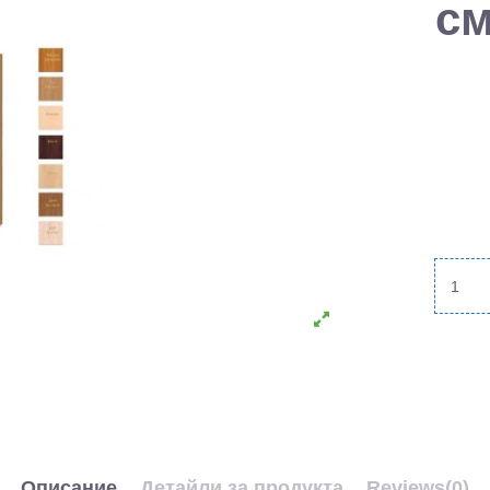
см
Описание
Детайли за продукта
Reviews
(0)