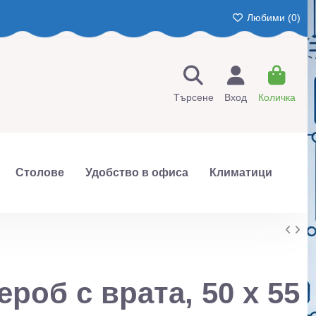
Любими (
0
)
Търсене
Вход
Количка
Столове
Удобство в офиса
Климатици
ероб с врата, 50 х 55