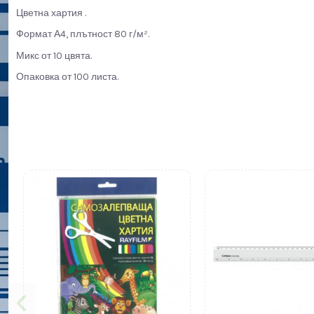
Цветна хартия .
Формат А4, плътност 80 г/м².
Микс от 10 цвята.
Опаковка от 100 листа.