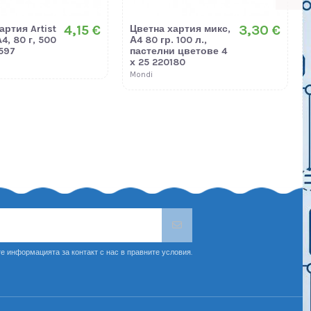
4,15 €
3,30 €
артия Artist
Цветна хартия микс,
А4, 80 г, 500
А4 80 гр. 100 л.,
597
пастелни цветове 4
х 25 220180
Mondi
е информацията за контакт с нас в правните условия.