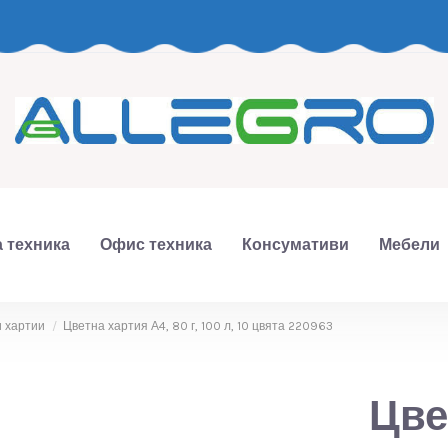
 техника
Офис техника
Консумативи
Мебели
и хартии
Цветна хартия А4, 80 г, 100 л, 10 цвята 220963
Цве