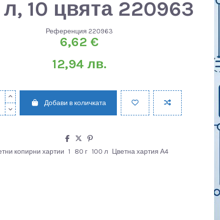
 л, 10 цвята 220963
Референция
220963
6,62 €
12,94 лв.
Добави в количката
етни копирни хартии
1
80 г
100 л
Цветна хартия А4