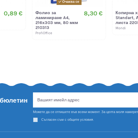
Очаква се
0,89 €
8,30 €
Фолио за
Копирна х
ламиниране A4,
Standart, 
216х303 мм, 80 мкм
листа 220
210313
Mondi
ProfiOffice
 бюлетин
Можете да се отпишете във всеки момент. За целта моля намерет
Съгласен съм с общите условия.