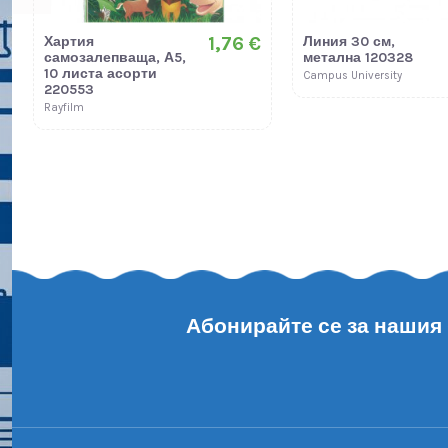
1,76 €
Хартия
Линия 30 см,
самозалепваща, А5,
метална 120328
10 листа асорти
Campus University
220553
Rayfilm
Абонирайте се за нашия