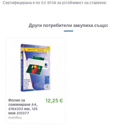
Сертифицирана е по SO 9706 за устойчивост на стареене.
Други потребители закупиха също:
12,25 €
Фолио за
ламиниране A4,
216х303 мм, 125
мкм 210377
ProfiOffice