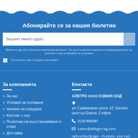
Абонирайте се за нашия бюлетин
Можете да се отпишете във всеки момент. За целта моля намерете информацията за
контакт с нас в правните условия.
Съгласен съм с общите условия.
За компанията
Контакти
За нас
АЛЕГРО 2000 СОФИЯ ООД
Условия за ползване
ул. Самоковско шосе 2Л, Бизнес
Начини на плащане
център Боила, София
Контакт с нас
029788887
Политика на възстановяване и
отказ
sales@allegro-bg.com
Доставка
iqitcontactpage - module, you can