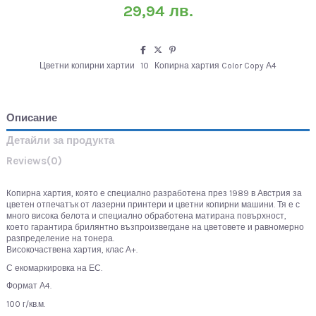
29,94 лв.
Цветни копирни хартии
10
Копирна хартия Color Copy А4
Описание
Детайли за продукта
Reviews
(0)
Копирна хартия, която е специално разработена през 1989 в Австрия за
цветен отпечатък от лазерни принтери и цветни копирни машини. Тя е с
много висока белота и специално обработена матирана повърхност,
което гарантира брилянтно възпроизвегдане на цветовете и равномерно
разпределение на тонера.
Високочаствена хартия, клас А+.
С екомаркировка на ЕС.
Формат А4.
100 г/кв.м.