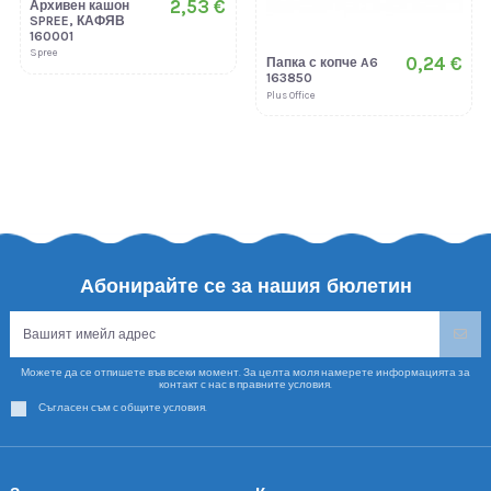
2,53 €
Архивен кашон
SPREE, КАФЯВ
160001
Spree
0,24 €
Папка с копче A6
163850
Plus Office
Абонирайте се за нашия бюлетин
Можете да се отпишете във всеки момент. За целта моля намерете информацията за
контакт с нас в правните условия.
Съгласен съм с общите условия.