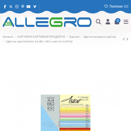
Любими (
0
)
0
Начало
ХАРТИЯ И ХАРТИЕНИ ПРОДУКТИ
Хартия
Цветни копирни хартии
Цветна хартия Color, A4, 80 г, 100 л, пастел 220742