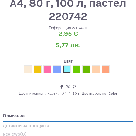
A4, 80 г, 100 л, пастел
220742
Референция
2207420
2,95 €
5,77 лв.
Цвят
Светлокремав
Жълт
Розов
Светлосин
Тюркоаз
Светлозелен
Нефритено зелен
Светлокафяв
Микс
Цветни копирни хартии
A4
1
80 г
Цветна хартия Color
Описание
Детайли за продукта
Reviews
(0)