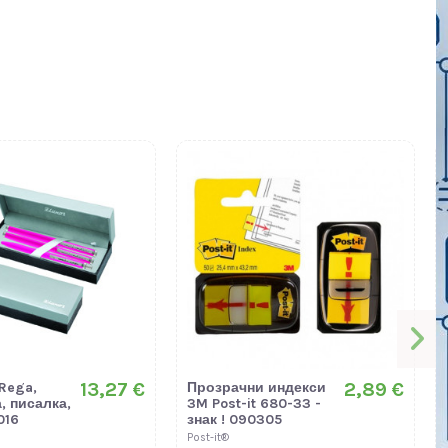
13,27 €
2,89 €
Rega,
Прозрачни индекси
, писалка,
3M Post-it 680-33 -
016
знак ! 090305
Post-it®