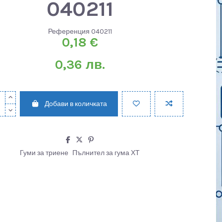
040211
Референция
040211
0,18 €
0,36 лв.
Добави в количката
Гуми за триене
Пълнител за гума ХТ