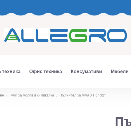
 техника
Офис техника
Консумативи
Мебели
ане
Гуми за молив и химикалка
Пълнител за гума ХТ 040211
Пъ