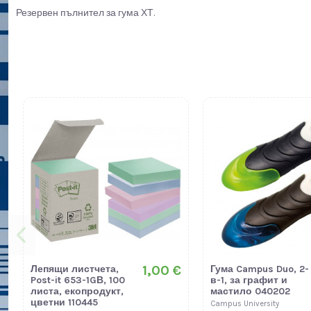
Резервен пълнител за гума ХТ.
1,00 €
Лепящи листчета,
Гума Campus Duo, 2-
Post-it 653-1GВ, 100
в-1, за графит и
листа, екопродукт,
мастило 040202
цветни 110445
Campus University