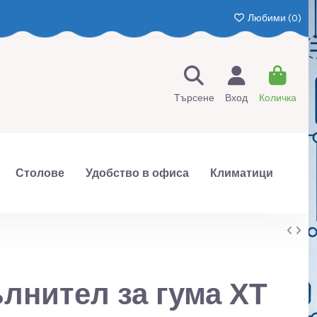
Любими (
0
)
Търсене
Вход
Количка
Столове
Удобство в офиса
Климатици
лнител за гума ХТ