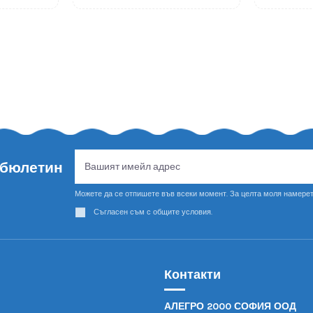
 бюлетин
Можете да се отпишете във всеки момент. За целта моля намерет
Съгласен съм с общите условия.
Контакти
АЛЕГРО 2000 СОФИЯ ООД