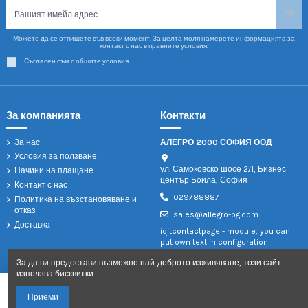
Можете да се отпишете във всеки момент. За целта моля намерете информацията за
контакт с нас в правните условия.
Съгласен съм с общите условия.
За компанията
Контакти
За нас
АЛЕГРО 2000 СОФИЯ ООД
Условия за ползване
ул. Самоковско шосе 2Л, Бизнес
Начини на плащане
център Боила, София
Контакт с нас
029788887
Политика на възстановяване и
отказ
sales@allegro-bg.com
Доставка
iqitcontactpage - module, you can
put own text in configuration
За да ви предостави възможно най-доброто изживяване, този сайт
използва бисквитки.
Добави в количката
Приеми