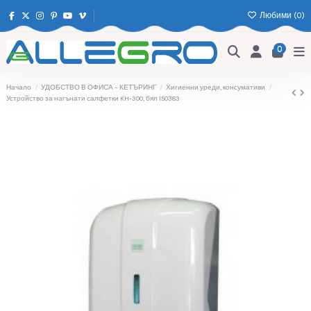
Любими (
0
)
0
Начало
УДОБСТВО В ОФИСА – КЕТЪРИНГ
Хигиенни уреди, консумативи
Устройство за нагънати салфетки KH-300, бял 150383