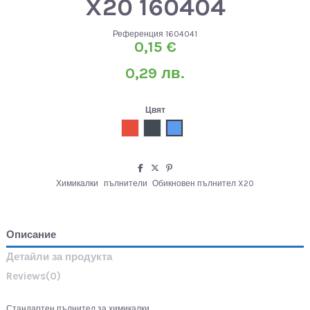
X20 160404
Референция
1604041
0,15 €
0,29 лв.
Цвят
Червен
Черен
Син
Химикалки
пълнители
Обикновен пълнител X20
Описание
Детайли за продукта
Reviews
(0)
Стандартен пълнител за химикалки.