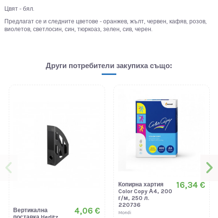
Цвят - бял.
Предлагат се и следните цветове - оранжев, жълт, червен, кафяв, розов,
виолетов, светлосин, син, тюркоаз, зелен, сив, черен.
Други потребители закупиха също:
16,34 €
Копирна хартия
Color Copy А4, 200
г/м, 250 л.
220736
4,06 €
Вертикална
Mondi
поставка Herlitz,