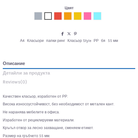
Цвят
Сив
Бял
Червен
Оранжев
Жълт
Розов
Тюркоаз
А4
Класьори
папки ринг
Класьор Style
РР
бя
55 мм
Описание
Детайли за продукта
Reviews
(0)
Качествен класьор, изработен от РР.
Висока износоустойчивост, без необходимост от метален кант.
Не наранява мебелите в офиса.
Изработен от рециклируеми материали.
Кръгъл отвор за лесно захващане, сменяем етикет.
Размер на гръбчето 55 мм.