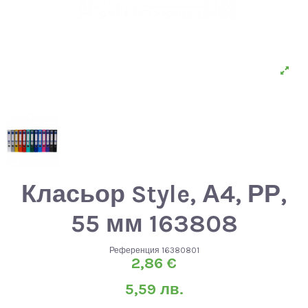
Класьор Style, А4, РР,
55 мм 163808
Референция
16380801
2,86 €
5,59 лв.