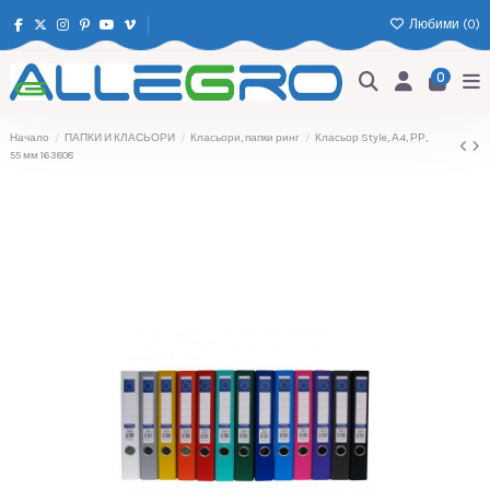
Любими (
0
)
0
Начало
ПАПКИ И КЛАСЬОРИ
Класьори, папки ринг
Класьор Style, А4, РР,
55 мм 163808