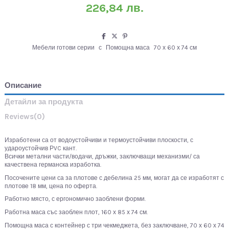
226,84 лв.
Мебели готови серии
с
Помощна маса
70 х 60 х 74 см
Описание
Детайли за продукта
Reviews
(0)
Изработени са от водоустойчиви и термоустойчиви плоскости, с
удароустойчив РVC кант.
Всички метални части/водачи, дръжки, заключващи механизми/ са
качествена германска изработка.
Посочените цени са за плотове с дебелина 25 мм, могат да се изработят с
плотове 18 мм, цена по оферта.
Работно място, с ергономично заоблени форми.
Работна маса със заоблен плот, 160 х 85 х 74 см.
Помощна маса с контейнер с три чекмеджета, без заключване, 70 х 60 х 74