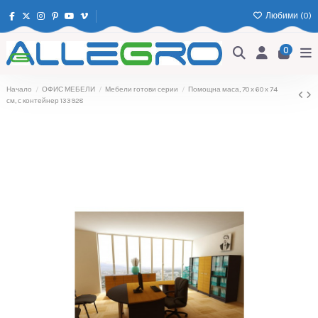
Любими (
0
)
0
Начало
ОФИС МЕБЕЛИ
Мебели готови серии
Помощна маса, 70 х 60 х 74
см, с контейнер 133928