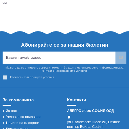
см.
Абонирайте се за нашия бюлетин
Можете да се отпишете във всеки момент. За целта моля намерете информацията за
контакт с нас в правните условия.
Съгласен съм с общите условия.
За компанията
Контакти
За нас
АЛЕГРО 2000 СОФИЯ ООД
Условия за ползване
ул. Самоковско шосе 2Л, Бизнес
Начини на плащане
център Боила, София
Контакт с нас