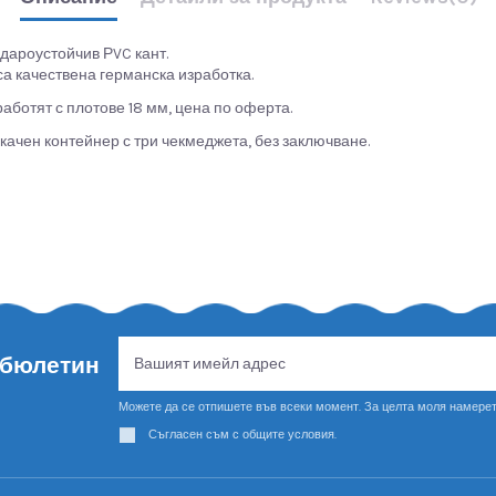
удароустойчив РVC кант.
а качествена германска изработка.
работят с плотове 18 мм, цена по оферта.
качен контейнер с три чекмеджета, без заключване.
 бюлетин
Можете да се отпишете във всеки момент. За целта моля намерет
Съгласен съм с общите условия.