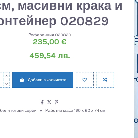
см, масивни крака и
онтейнер 020829
Референция
020829
235,00 €
459,54 лв.
Добави в количката
бели готови серии
м
Работна маса 160 х 80 х 74 см