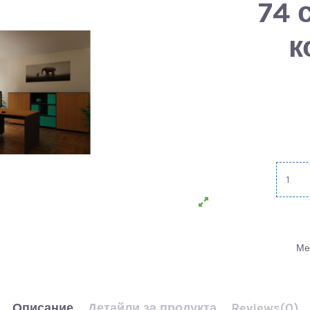
74 
к
Ме
Описание
Детайли за продукта
Reviews
(0)