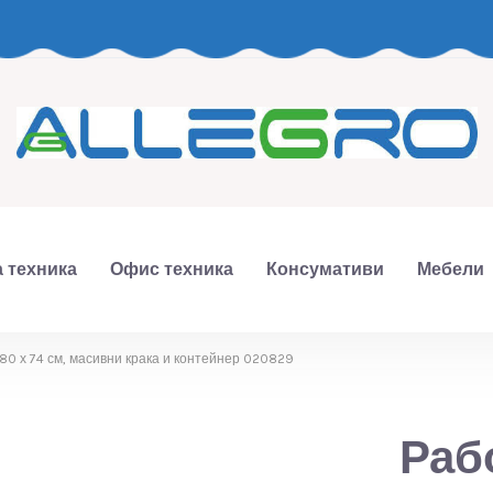
 техника
Офис техника
Консумативи
Мебели
80 х 74 см, масивни крака и контейнер 020829
Раб