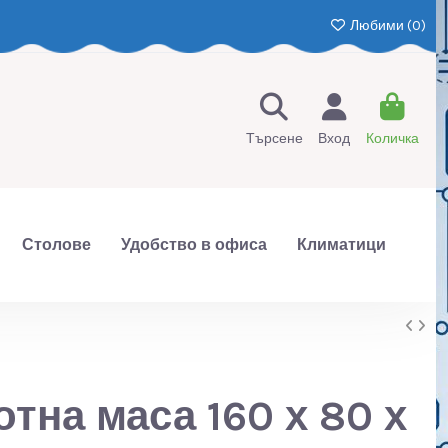
Любими (
0
)
Търсене
Вход
Количка
Столове
Удобство в офиса
Климатици
отна маса 160 х 80 х