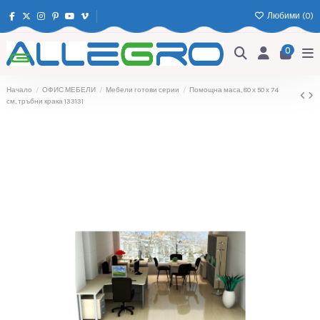
Любими (
0
)
0
Начало
ОФИС МЕБЕЛИ
Мебели готови серии
Помощна маса, 80 х 50 х 74
см, тръбни крака 133131