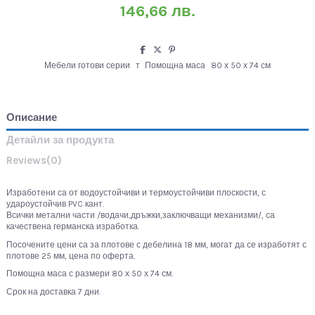
146,66 лв.
Мебели готови серии
т
Помощна маса
80 х 50 х 74 см
Описание
Детайли за продукта
Reviews
(0)
Изработени са от водоустойчиви и термоустойчиви плоскости, с
удароустойчив PVC кант.
Всички метални части /водачи,дръжки,заключващи механизми/, са
качествена германска изработка.
Посочените цени са за плотове с дебелина 18 мм, могат да се изработят с
плотове 25 мм, цена по оферта.
Помощна маса с размери 80 х 50 х 74 см.
Срок на доставка 7 дни.