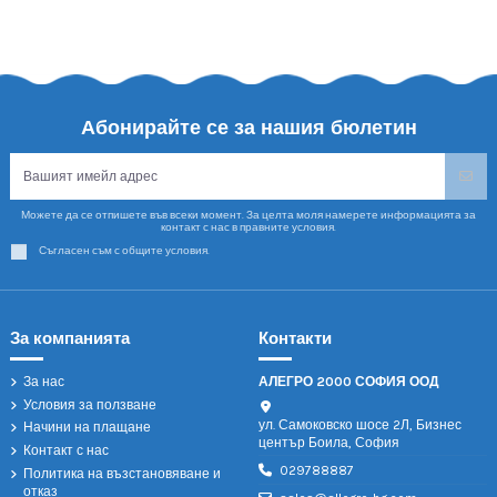
Абонирайте се за нашия бюлетин
Можете да се отпишете във всеки момент. За целта моля намерете информацията за
контакт с нас в правните условия.
Съгласен съм с общите условия.
За компанията
Контакти
За нас
АЛЕГРО 2000 СОФИЯ ООД
Условия за ползване
ул. Самоковско шосе 2Л, Бизнес
Начини на плащане
център Боила, София
Контакт с нас
029788887
Политика на възстановяване и
отказ