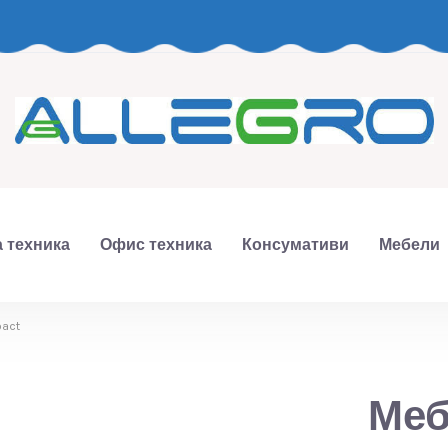
 техника
Офис техника
Консумативи
Мебели
act
Меб