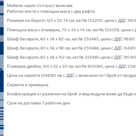
Мебели серия Compact включва:
Работно място с помощна маса с два рафта.
Размери на бюрото 120 х 50 74 см, кат.№ 133200, цена с ДДС 190.8
Помощна маса с етажерка, 70 х 35 х 74 см, кат.№ 133058, цена с 
Шкаф без врати, 60 х 36 х 82 см, кат.№ 250465, цена с ДДС 118.80 
Шкаф без врати, 60 х 36 х 118 см, кат.№ 250466, цена с ДДС 154.80 
Шкаф без врати, 60 х 36 х 152 см, кат.№ 250481, цена с ДДС 190.80
Етажерка двойна, 100 х 52 х 20 см, кат.№ 405060, цена с ДДС 238.
Цена на серията 1048.80 лв. с ДДС с включени по 1 брой от продук
Серията е примерна.
Конфигурация от различни на брой и вид модули може да бъде и 
Срок на доставка 7 работни дни.