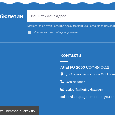
 бюлетин
Можете да се отпишете във всеки момент. За целта моля намерет
Съгласен съм с общите условия.
Контакти
АЛЕГРО 2000 СОФИЯ ООД
ул. Самоковско шосе 2Л, Биз
029788887
sales@allegro-bg.com
iqitcontactpage - module, you ca
т използва бисквитки.