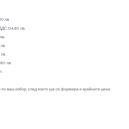
0 лв.
ДДС 154.80 лв.
лв.
лв.
 лв.
80 лв.
т.
по ваш избор, след което ще се формира и крайната цена.