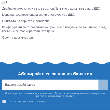
ДДС.
Двойна етажерка 36 х 36 х 82 см, кат.№ 133116 с цена 154.80 лв. с ДДС.
Цена на така посочената серия е 1659.60 лв с ДДС.
Снимката на серията е примерна.
Конфигурацията от различни на брой и вид модули е по ваш избор, след
което ще се формира крайната цена.
Срок на доставка 7 дни.
Абонирайте се за нашия бюлетин
Можете да се отпишете във всеки момент. За целта моля намерете информацията за
контакт с нас в правните условия.
Съгласен съм с общите условия.