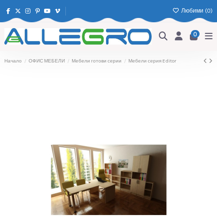
Любими (
0
)
0
Начало
ОФИС МЕБЕЛИ
Мебели готови серии
Мебели серия Editor