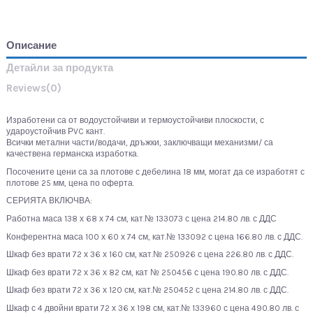
Описание
Детайли за продукта
Reviews
(0)
Изработени са от водоустойчиви и термоустойчиви плоскости, с
удароустойчив РVC кант.
Всички метални части/водачи, дръжки, заключващи механизми/ са
качествена германска изработка.
Посочените цени са за плотове с дебелина 18 мм, могат да се изработят с
плотове 25 мм, цена по оферта.
СЕРИЯТА ВКЛЮЧВА:
Работна маса 138 х 68 х 74 см, кат.№ 133073 с цена 214.80 лв. с ДДС
Конферентна маса 100 х 60 х 74 см, кат.№ 133092 с цена 166.80 лв. с ДДС.
Шкаф без врати 72 х 36 х 160 см, кат.№ 250926 с цена 226.80 лв. с ДДС.
Шкаф без врати 72 х 36 х 82 см, кат № 250456 с цена 190.80 лв. с ДДС.
Шкаф без врати 72 х 36 х 120 см, кат.№ 250452 с цена 214.80 лв. с ДДС.
Шкаф с 4 двойни врати 72 х 36 х 198 см, кат.№ 133960 с цена 490.80 лв. с