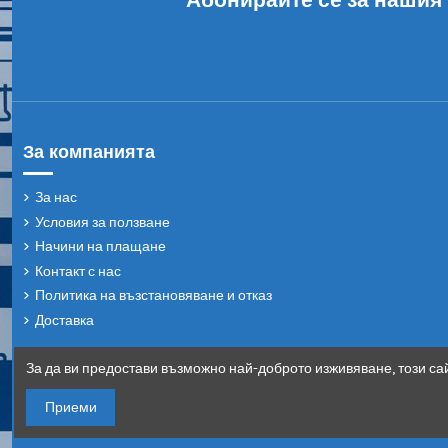
За компанията
За нас
Условия за ползване
Начини на плащане
Контакт с нас
Политика на възстановяване и отказ
Доставка
За да ви предостави възможно най-доброто изживяване, този сай
Приеми