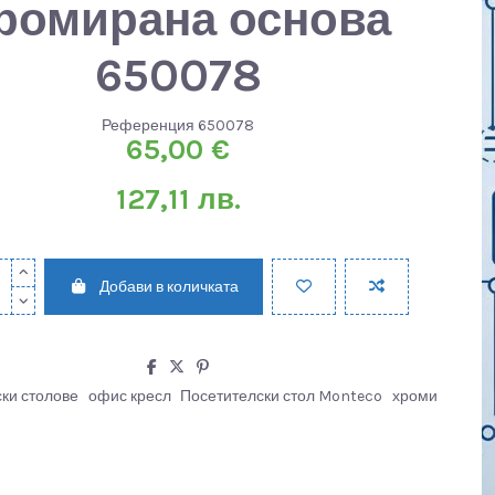
ромирана основа
650078
Референция
650078
65,00 €
127,11 лв.
Добави в количката
ки столове
офис кресл
Посетителски стол Monteco
хроми