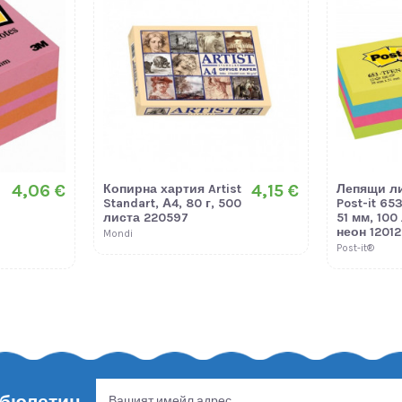
4,06 €
4,15 €
Копирна хартия Artist
Лепящи л
Standart, А4, 80 г, 500
Post-it 65
листа 220597
51 мм, 100
неон 12012
Mondi
Post-it®
 бюлетин