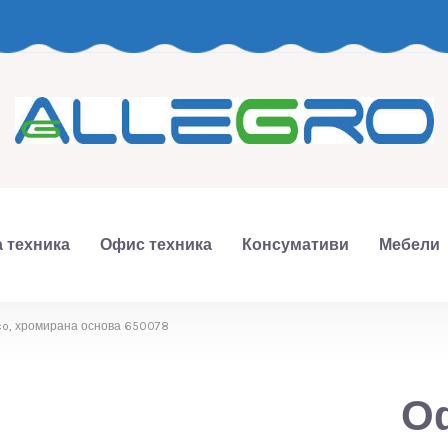
 техника
Офис техника
Консумативи
Мебели
co, хромирана основа 650078
Оф