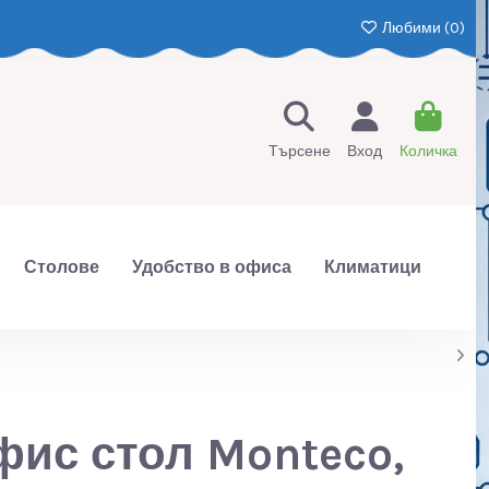
Любими (
0
)
Търсене
Вход
Количка
Столове
Удобство в офиса
Климатици
ис стол Monteco,