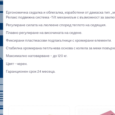
Ергономична седалка и облегалка, изработени от дамаска тип „м
Релакс подвижна система -Tilt механизъм с възможност за заклю
Регулиране силата на люлеене според теглото на седящия.
Плавно регулиране на височината на седене.
Фиксирани пластмасови подлакътници с хромирани елементи.
Стабилна хромирана петлъчева основа с колела за меки повърх
Максимално натоварване – до 120 кг.
Цвят - черен.
Гаранционен срок 24 месеца.