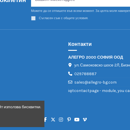
Можете да се отпишете във всеки момент. За целта моля намерет
Съгласен съм с общите условия.
Контакти
АЛЕГРО 2000 СОФИЯ ООД
ул. Самоковско шосе 2Л, Биз
029788887
sales@allegro-bg.com
iqitcontactpage - module, you ca
т използва бисквитки.