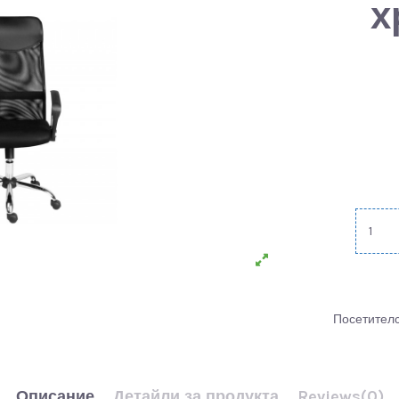
х
Посетителс
Описание
Детайли за продукта
Reviews
(0)