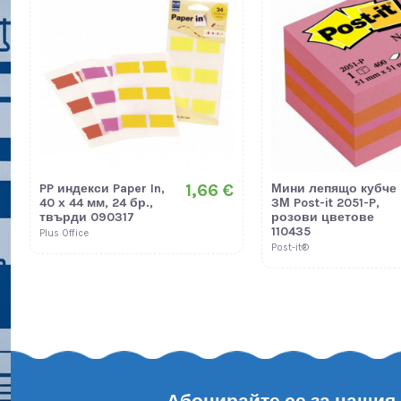
1,66 €
PP индекси Paper In,
Мини лепящо кубче
40 х 44 мм, 24 бр.,
3М Post-it 2051-P,
твърди 090317
розови цветове
110435
Plus Office
Post-it®
Абонирайте се за нашия