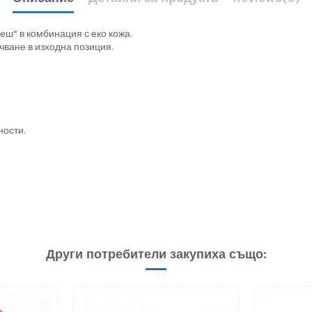
еш“ в комбинация с еко кожа.
чване в изходна позиция.
ности.
Други потребители закупиха също: