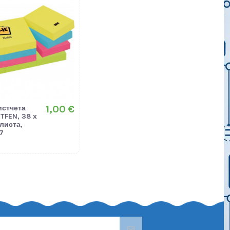
1,00 €
истчета
3TFEN, 38 х
 листа,
7