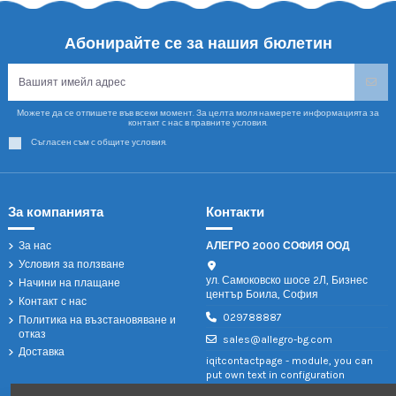
Абонирайте се за нашия бюлетин
Можете да се отпишете във всеки момент. За целта моля намерете информацията за
контакт с нас в правните условия.
Съгласен съм с общите условия.
За компанията
Контакти
За нас
АЛЕГРО 2000 СОФИЯ ООД
Условия за ползване
ул. Самоковско шосе 2Л, Бизнес
Начини на плащане
център Боила, София
Контакт с нас
029788887
Политика на възстановяване и
отказ
sales@allegro-bg.com
Доставка
iqitcontactpage - module, you can
put own text in configuration