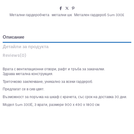
Метални гардеробчета
метални шк
Метален гардероб Sum 330E
Описание
Детайли за продукта
Reviews
(0)
Врата с вентилационни отвори, рафт и тръба за закачалки.
Здрава метална конструкция.
Триточково заключване, уникално за всеки гардероб.
Предлагат се в сив цвят.
Възможност за поръчка на шкаф с крачета, със срок на доставка 30 дни.
Модел Sum 330Е, 3 врати, размери 900 х 490 х 1800 см.