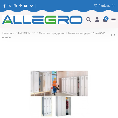
Любими (
0
)
0
Начало
ОФИС МЕБЕЛИ
Метални гардероби
Метален гардероб Sum 330E
040806