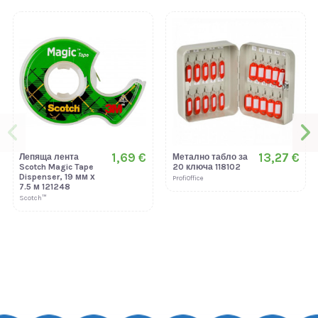
1,69 €
13,27 €
Лепяща лента
Метално табло за
Scotch Magic Tape
20 ключа 118102
Dispenser, 19 мм х
ProfiOffice
7.5 м 121248
Scotch™