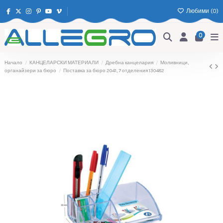
Любими (
0
)
0
Начало
КАНЦЕЛАРСКИ МАТЕРИАЛИ
Дребна канцелария
Моливници,
органайзери за бюро
Поставка за бюро 2041, 7 отделения 130482