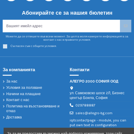
Абонирайте се за нашия бюлетин
Можете да се отпишете във всеки момент. За целта моля намерете информацията за
контакт с нас в правните условия.
Съгласен съм с общите условия.
За компанията
Контакти
За нас
АЛЕГРО 2000 СОФИЯ ООД
Условия за ползване
ул. Самоковско шосе 2Л, Бизнес
Начини на плащане
център Боила, София
Контакт с нас
029788887
Политика на възстановяване и
отказ
sales@allegro-bg.com
Доставка
iqitcontactpage - module, you can
put own text in configuration
За да ви предостави възможно най-доброто изживяване, този сайт