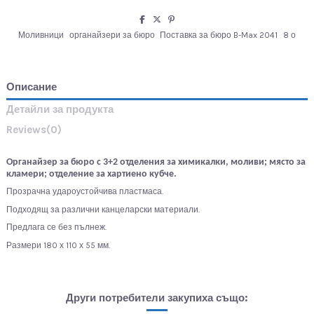
Моливници
органайзери за бюро
Поставка за бюро B-Max 2041
8 о
Описание
Детайли за продукта
Reviews
(0)
Органайзер за бюро с 3+2 отделения за химикалки, моливи; място за
кламери; отделение за хартиено кубче.
Прозрачна удароустойчива пластмаса.
Подходящ за различни канцеларски материали.
Предлага се без пълнеж.
Размери 180 х 110 х 55 мм.
Други потребители закупиха също: