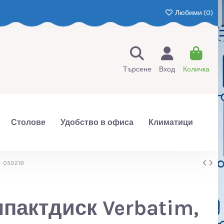
Любими (
0
)
Търсене
Вход
Количка
Столове
Удобство в офиса
Климатици
. 050219
пактдиск Verbatim,