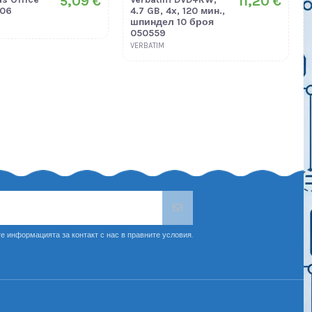
5,09 €
11,20 €
506
4.7 GB, 4x, 120 мин.,
шпиндел 10 броя
050559
VERBATIM
е информацията за контакт с нас в правните условия.