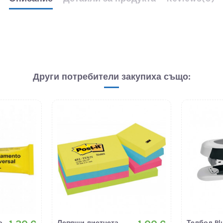
Други потребители закупиха също:
о,
Лепящи листчета
Телбод Plu