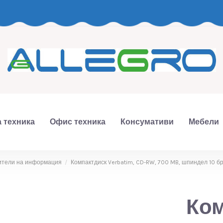
 техника
Офис техника
Консумативи
Мебели
ители на информация
Компактдиск Verbatim, CD-RW, 700 MB, шпиндел 10 бр
Ком