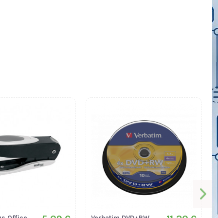
s Office
Verbatim DVD+RW,