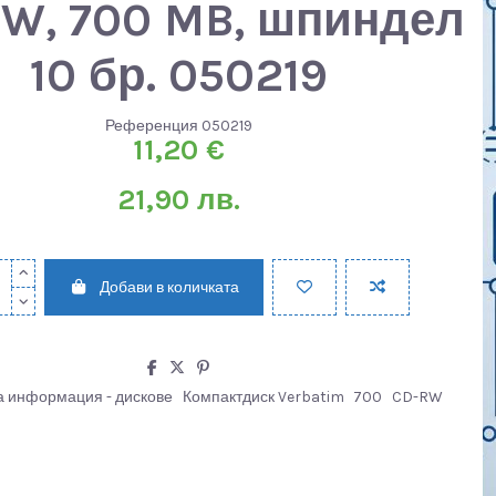
W, 700 MB, шпиндел
10 бр. 050219
Референция
050219
11,20 €
21,90 лв.
Добави в количката
а информация - дискове
Компактдиск Verbatim
700
CD-RW