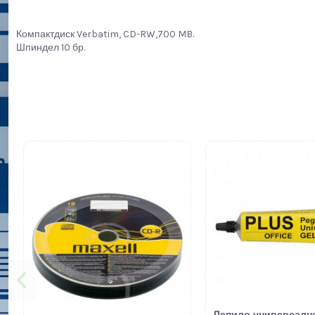
Компактдиск Verbatim, CD-RW,700 MB.
Шпиндел 10 бр.
Лепило универсалн