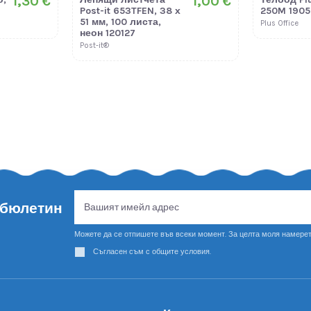
1,30 €
1,00 €
Post-it 653TFEN, 38 х
250M 190
51 мм, 100 листа,
Plus Office
неон 120127
Post-it®
 бюлетин
Можете да се отпишете във всеки момент. За целта моля намерет
Съгласен съм с общите условия.