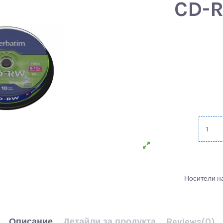
CD-R
Носители н
Описание
Детайли за продукта
Reviews
(0)