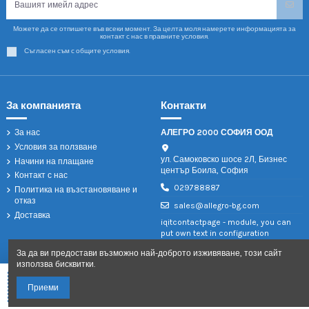
Можете да се отпишете във всеки момент. За целта моля намерете информацията за
контакт с нас в правните условия.
Съгласен съм с общите условия.
За компанията
Контакти
За нас
АЛЕГРО 2000 СОФИЯ ООД
Условия за ползване
ул. Самоковско шосе 2Л, Бизнес
Начини на плащане
център Боила, София
Контакт с нас
029788887
Политика на възстановяване и
отказ
sales@allegro-bg.com
Доставка
iqitcontactpage - module, you can
put own text in configuration
За да ви предостави възможно най-доброто изживяване, този сайт
използва бисквитки.
Добави в количката
Приеми