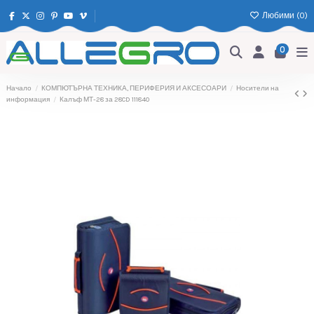
Любими (
0
)
0
Начало
КОМПЮТЪРНА ТЕХНИКА, ПЕРИФЕРИЯ И АКСЕСОАРИ
Носители на
информация
Калъф МТ-28 за 28CD 111840