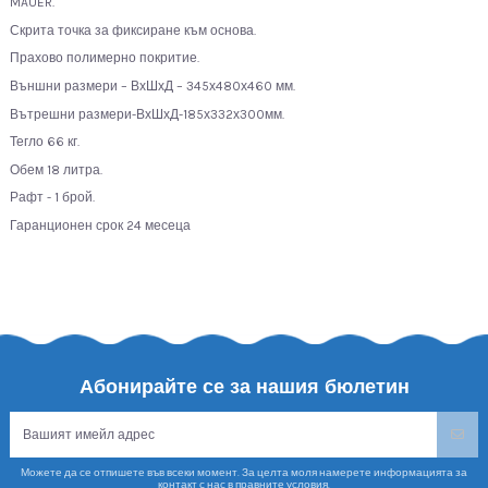
MAUER.
Скрита точка за фиксиране към основа.
Прахово полимерно покритие.
Външни размери – ВхШхД – 345х480х460 мм.
Вътрешни размери-ВхШхД-185х332х300мм.
Тегло 66 кг.
Обем 18 литра.
Рафт - 1 брой.
Гаранционен срок 24 месеца
Абонирайте се за нашия бюлетин
Можете да се отпишете във всеки момент. За целта моля намерете информацията за
контакт с нас в правните условия.