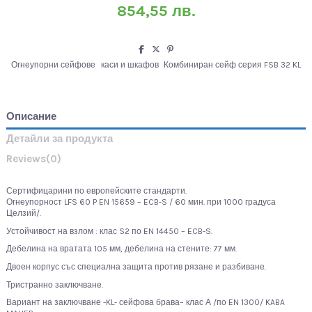
854,55 лв.
Огнеупорни сейфове
каси и шкафов
Комбиниран сейф серия FSB 32 KL
Описание
Детайли за продукта
Reviews
(0)
Сертифицарини по европейските стандарти.
Огнеупорност LFS 60 P EN 15659 – ECB-S / 60 мин. при 1000 градуса
Целзий/.
Устойчивост на взлом : клас S2 по EN 14450 – ECB-S.
Дебелина на вратата 105 мм, дебелина на стените: 77 мм.
Двоен корпус със специална защита против рязане и разбиване.
Тристранно заключване.
Вариант на заключване -KL- сейфова брава– клас А /по EN 1300/ KABA