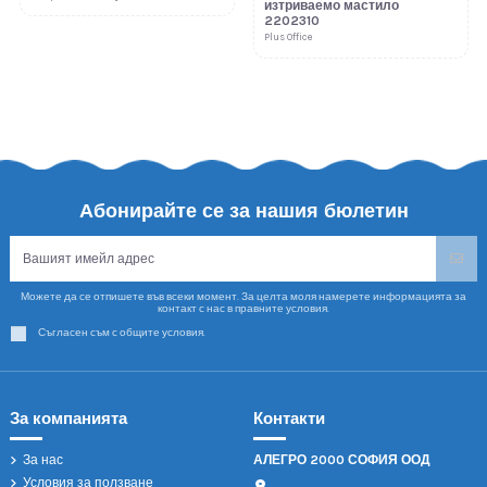
изтриваемо мастило
2202310
Plus Office
Абонирайте се за нашия бюлетин
Можете да се отпишете във всеки момент. За целта моля намерете информацията за
контакт с нас в правните условия.
Съгласен съм с общите условия.
За компанията
Контакти
За нас
АЛЕГРО 2000 СОФИЯ ООД
Условия за ползване