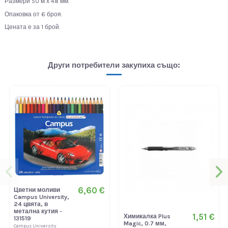
Размери 50 м х 48 мм.
Опаковка от 6 броя.
Цената е за 1 брой.
Други потребители закупиха също:
6,60 €
Цветни моливи
Campus University,
24 цвята, в
метална кутия -
1,51 €
Химикалка Plus
131519
Magic, 0.7 мм,
Campus University