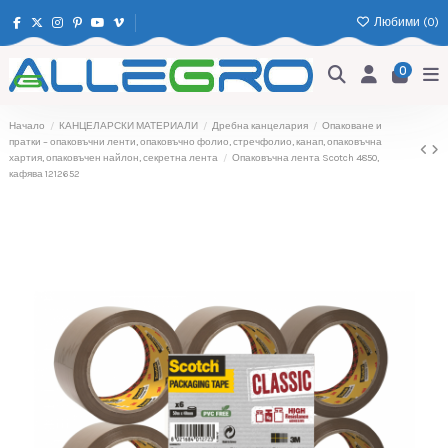
Любими (
0
)
0
Начало
КАНЦЕЛАРСКИ МАТЕРИАЛИ
Дребна канцелария
Опаковане и
пратки – опаковъчни ленти, опаковъчно фолио, стречфолио, канап, опаковъчна
хартия, опаковъчен найлон, секретна лента
Опаковъчна лента Scotch 4850,
кафява 1212652