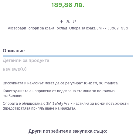
189,86 лв.
Аксесоари
опори за крака
охлад
Опора за крака 3М FR 530CB
35 х
Описание
Детайли за продукта
Reviews
(0)
Височината и наклонът могат да се регулират 10-12 см, 30 градуса.
Конструкцията е направена от подсилена стомана за по-голяма
стабилност.
Опората е облицована с 3М Safety Walk настилка за мокри повърхности
(предотвратява приплъзване на краката).
Други потребители закупиха също: