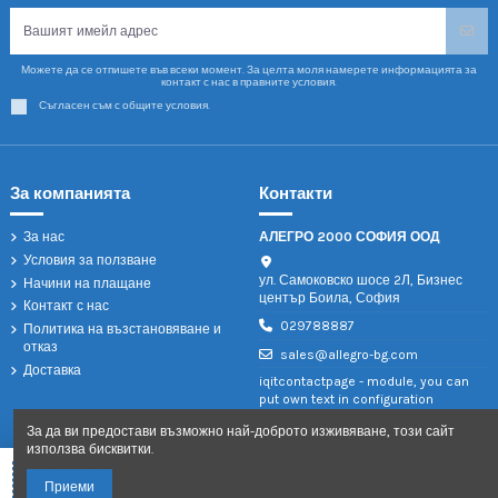
Можете да се отпишете във всеки момент. За целта моля намерете информацията за
контакт с нас в правните условия.
Съгласен съм с общите условия.
За компанията
Контакти
За нас
АЛЕГРО 2000 СОФИЯ ООД
Условия за ползване
ул. Самоковско шосе 2Л, Бизнес
Начини на плащане
център Боила, София
Контакт с нас
029788887
Политика на възстановяване и
отказ
sales@allegro-bg.com
Доставка
iqitcontactpage - module, you can
put own text in configuration
За да ви предостави възможно най-доброто изживяване, този сайт
използва бисквитки.
Добави в количката
Приеми