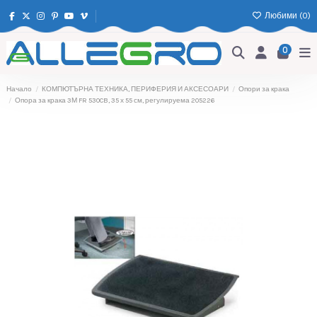
Любими (
0
)
0
Начало
КОМПЮТЪРНА ТЕХНИКА, ПЕРИФЕРИЯ И АКСЕСОАРИ
Опори за крака
Опора за крака 3М FR 530CB, 35 х 55 см, регулируема 205226