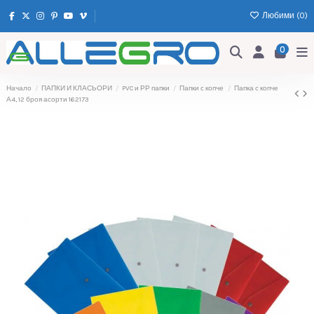
Любими (
0
)
0
Начало
ПАПКИ И КЛАСЬОРИ
PVC и РР папки
Папки с копче
Папка с копче
А4, 12 броя асорти 162173