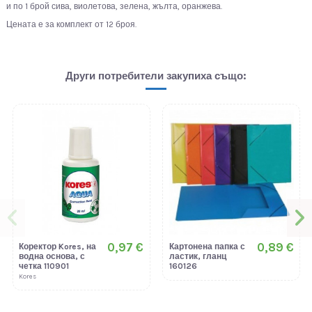
и по 1 брой сива, виолетова, зелена, жълта, оранжева.
Цената е за комплект от 12 броя.
Други потребители закупиха също:
0,97 €
0,89 €
Коректор Kores, на
Картонена папка с
водна основа, с
ластик, гланц
четка 110901
160126
Kores