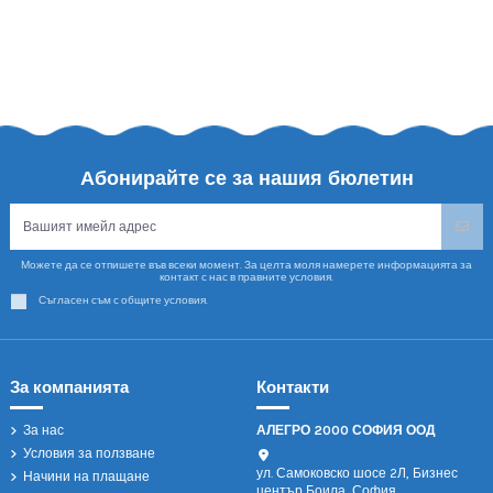
Абонирайте се за нашия бюлетин
Можете да се отпишете във всеки момент. За целта моля намерете информацията за
контакт с нас в правните условия.
Съгласен съм с общите условия.
За компанията
Контакти
За нас
АЛЕГРО 2000 СОФИЯ ООД
Условия за ползване
ул. Самоковско шосе 2Л, Бизнес
Начини на плащане
център Боила, София