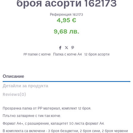
броя асорти 162173
Референция
162173
4,95 €
9,68 лв.
PP папки с копче
Папка с копче А4
12 броя асорти
Описание
Детайли за продукта
Reviews
(0)
Прозрачна папка от РР материал, комплект 12 броя.
Плътно затваряне с тик-так копче.
Формат А4+, с разширение, капацитет 50 листа формат А4.
В комплекта са включени - 3 броя безцветни, 2 броя сини, 2 броя червени