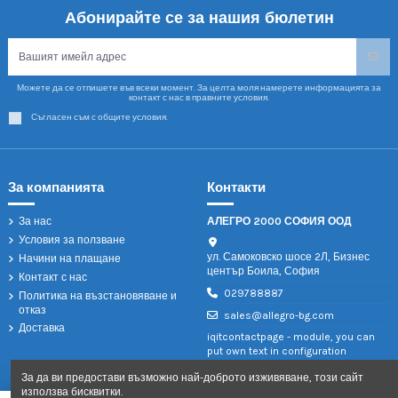
Абонирайте се за нашия бюлетин
Можете да се отпишете във всеки момент. За целта моля намерете информацията за
контакт с нас в правните условия.
Съгласен съм с общите условия.
За компанията
Контакти
За нас
АЛЕГРО 2000 СОФИЯ ООД
Условия за ползване
ул. Самоковско шосе 2Л, Бизнес
Начини на плащане
център Боила, София
Контакт с нас
029788887
Политика на възстановяване и
отказ
sales@allegro-bg.com
Доставка
iqitcontactpage - module, you can
put own text in configuration
За да ви предостави възможно най-доброто изживяване, този сайт
използва бисквитки.