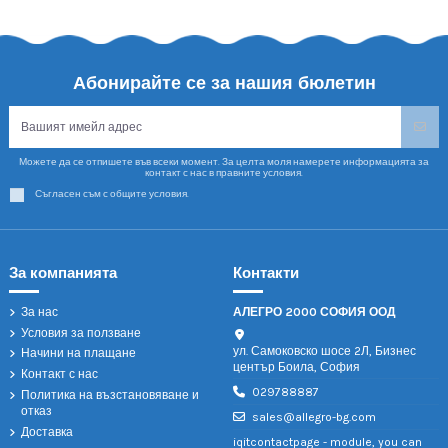
Абонирайте се за нашия бюлетин
Можете да се отпишете във всеки момент. За целта моля намерете информацията за
контакт с нас в правните условия.
Съгласен съм с общите условия.
За компанията
Контакти
За нас
АЛЕГРО 2000 СОФИЯ ООД
Условия за ползване
ул. Самоковско шосе 2Л, Бизнес
Начини на плащане
център Боила, София
Контакт с нас
029788887
Политика на възстановяване и
отказ
sales@allegro-bg.com
Доставка
iqitcontactpage - module, you can