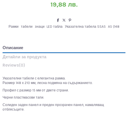
19,88 лв.
Рамки
табели
знаци
LED табла
Указателна табела SSA5
A5 (148
Описание
Детайли за продукта
Reviews
(0)
Указателни табели с елегантна рамка.
Размер 148 х 210 мм, лесна подмяна на съдържанието.
Профил с размер 15 мм от двете страни.
Черни пластмасови тапи.
Солиден заден панел и преден прозрачен панел, намаляващ
отблясъците.