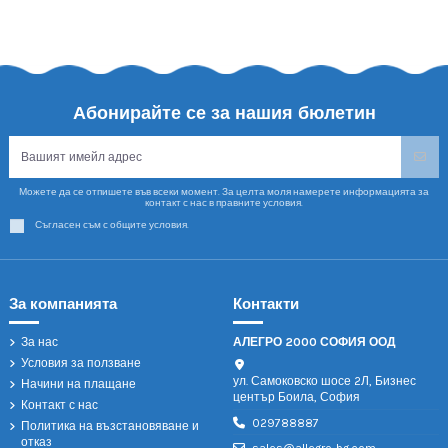
Абонирайте се за нашия бюлетин
Можете да се отпишете във всеки момент. За целта моля намерете информацията за
контакт с нас в правните условия.
Съгласен съм с общите условия.
За компанията
Контакти
За нас
АЛЕГРО 2000 СОФИЯ ООД
Условия за ползване
ул. Самоковско шосе 2Л, Бизнес
Начини на плащане
център Боила, София
Контакт с нас
029788887
Политика на възстановяване и
отказ