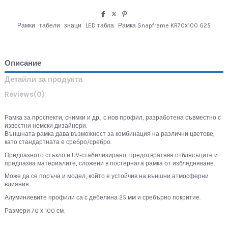
Рамки
табели
знаци
LED табла
Рамка Snapframe KR70х100 G25
Описание
Детайли за продукта
Reviews
(0)
Рамка за проспекти, снимки и др., с нов профил, разработена съвместно с
известни немски дизайнери.
Външната рамка дава възможност за комбинация на различни цветове,
като стандартната е сребро/сребро.
Предпазното стъкло е UV-стабилизирано, предотвратява отблясъците и
предпазва материалите, сложени в постерната рамка от избледняване.
Може да се поръча и модел, който е устойчив на външни атмосферни
влияния.
Алуминиевите профили са с дебелина 25 мм и сребърно покритие.
Размери 70 х 100 см.