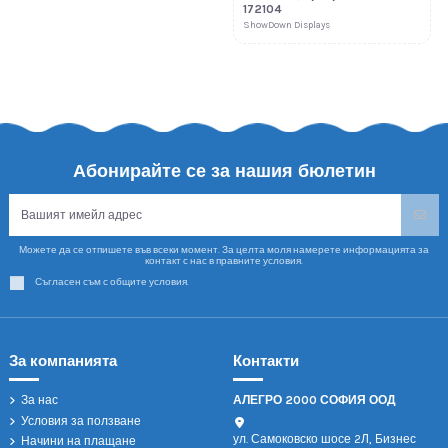
172104
ShowDown Displays
Абонирайте се за нашия бюлетин
Можете да се отпишете във всеки момент. За целта моля намерете информацията за
контакт с нас в правните условия.
Съгласен съм с общите условия.
За компанията
Контакти
За нас
АЛЕГРО 2000 СОФИЯ ООД
Условия за ползване
ул. Самоковско шосе 2Л, Бизнес
Начини на плащане