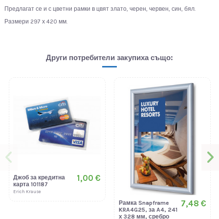
Предлагат се и с цветни рамки в цвят злато, черен, червен, син, бял.
Размери 297 х 420 мм.
Други потребители закупиха също:
1,00 €
Джоб за кредитна
карта 101187
Erich Krause
7,48 €
Рамка Snapframe
KRA4G25, за A4, 241
х 328 мм, сребро