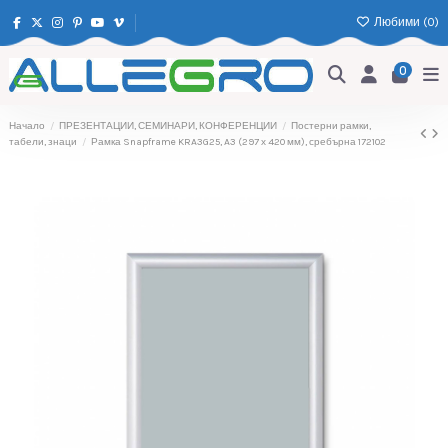
Любими (
0
)
0
Начало
ПРЕЗЕНТАЦИИ, СЕМИНАРИ, КОНФЕРЕНЦИИ
Постерни рамки,
табели, знаци
Рамка Snapframe KRA3G25, A3 (297 х 420 мм), сребърна 172102