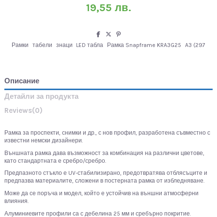
19,55 лв.
Рамки
табели
знаци
LED табла
Рамка Snapframe KRA3G25
A3 (297
Описание
Детайли за продукта
Reviews
(0)
Рамка за проспекти, снимки и др., с нов профил, разработена съвместно с
известни немски дизайнери.
Външната рамка дава възможност за комбинация на различни цветове,
като стандартната е сребро/сребро.
Предпазното стъкло е UV-стабилизирано, предотвратява отблясъците и
предпазва материалите, сложени в постерната рамка от избледняване.
Може да се поръча и модел, който е устойчив на външни атмосферни
влияния.
Алуминиевите профили са с дебелина 25 мм и сребърно покритие.