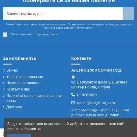
Абонирайте се за нашия бюлетин
Можете да се отпишете във всеки момент. За целта моля намерете информацията за
контакт с нас в правните условия.
Съгласен съм с общите условия.
За компанията
Контакти
За нас
АЛЕГРО 2000 СОФИЯ ООД
Условия за ползване
ул. Самоковско шосе 2Л, Бизнес
Начини на плащане
център Боила, София
Контакт с нас
029788887
Политика на възстановяване и
отказ
sales@allegro-bg.com
Доставка
iqitcontactpage - module, you can
put own text in configuration
За да ви предостави възможно най-доброто изживяване, този сайт
използва бисквитки.