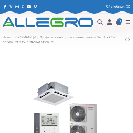
Любими (
0
)
0
Начало
КЛИМАТИЦИ
Професионални
Касетъчен климатик Toshiba RAV-
SM1604UTP/RAV-SM1603ATP-E 601158