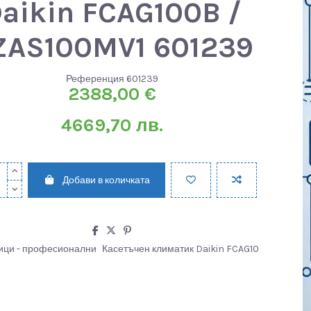
aikin FCAG100B /
ZAS100MV1 601239
Референция
601239
2388,00 €
4669,70 лв.
Добави в количката
ици - професионални
Касетъчен климатик Daikin FCAG10