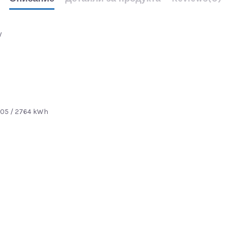
W
W
605 / 2764 kWh