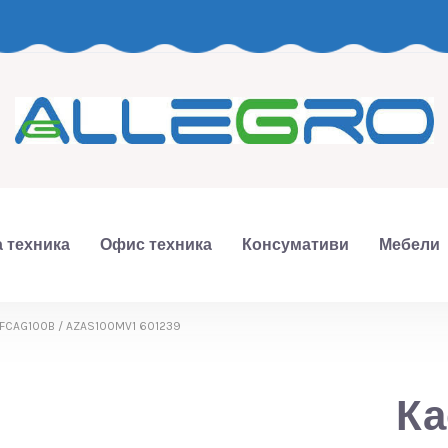
 техника
Офис техника
Консумативи
Мебели
 FCAG100B / AZAS100MV1 601239
Ка