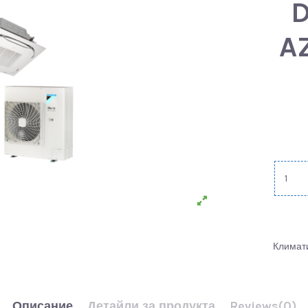
D
A
Климат
Описание
Детайли за продукта
Reviews
(0)