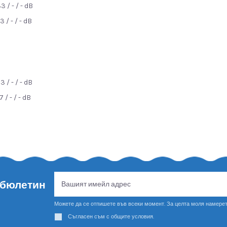
/ - / - dB
/ - / - dB
/ - / - dB
/ - / - dB
 бюлетин
Можете да се отпишете във всеки момент. За целта моля намерет
Съгласен съм с общите условия.