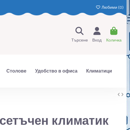
Любими (
0
)
Търсене
Вход
Количка
Столове
Удобство в офиса
Климатици
сетъчен климатик