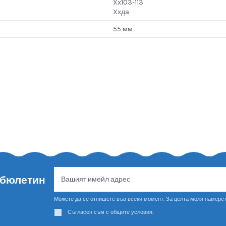
Xx103-113
Xxда
55 мм
 бюлетин
Можете да се отпишете във всеки момент. За целта моля намерет
Съгласен съм с общите условия.