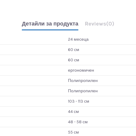
Детайли за продукта
Reviews
(0)
24 месеца
60 см
60 см
ергономичен
Полипропилен
Полипропилен
103 - 113 см
44 см
48 - 58 см
55 см