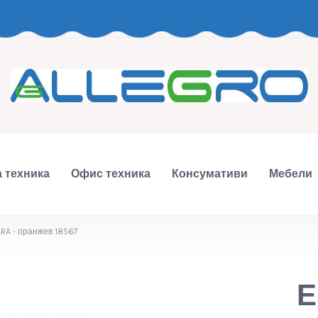
 техника
Офис техника
Консумативи
Мебели
RA - оранжев 18567
Е