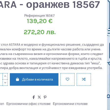
ARA - оранжев 18567
Референция
18567
139,20 €
272,20 лв.
 стол ASTARA е модерно и функционално решение, създадено да
имален комфорт по време на дългите часове работа или учене.
алага на съвременна визия и ергономични форми, които следват
извивки на тялото, намалявайки напрежението в гърба и кръста.
с здрава основа и тапицерия от качествена дамаска тип "меш",
тира добра вентилация и устойчивост при ежедневна употреба.
Добави в количката
men
Ергономични офис столове
Ергономични столове