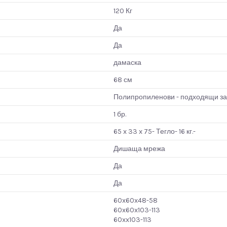
120 Кг
Да
Да
дамаска
68 см
Полипропиленови - подходящи за
1 бр.
65 x 33 x 75- Тегло- 16 кг.-
Дишаща мрежа
Да
Да
60x60x48-58
60x60x103-113
60xx103-113