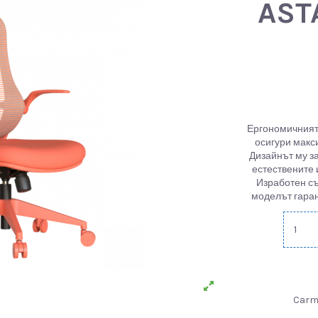
AST
Ергономичният
осигури макс
Дизайнът му з
естествените 
Изработен съ
моделът гаран
Car