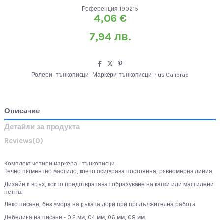
Референция
190215
4,06 €
7,94 лв.
Ролери
тънкописци
Маркери-тънкописци Plus Calibrad
Описание
Детайли за продукта
Reviews
(0)
Комплект четири маркера - тънкописци.
Течно пигментно мастило, което осигурява постоянна, равномерна линия.
Дизайн и връх, които предотвратяват образуване на капки или мастилени
петна.
Леко писане, без умора на ръката дори при продължителна работа.
Дебелина на писане - 0.2 мм, 04 мм, 06 мм, 08 мм.