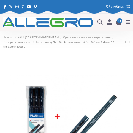
Любими (
0
)
0
Начало
КАНЦЕЛАРСКИ МАТЕРИАЛИ
Средства за писане и коригиране
Ролери, тънкописци
Тънкописец Plus Calibrado, компл. 4 бр., 0,2 мм, 0,4 мм, 0,6
мм, 0,8 мм 190215