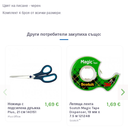
Цвят на писане - черен.
Комплект 4 броя от всички размери.
Други потребители закупиха също:
1,69 €
1,69 €
Ножица с
Лепяща лента
подсилена дръжка
Scotch Magic Tape
Plus, 21 см 140151
Dispenser, 19 мм х
7.5 м 121248
Plus Office
Scotch™