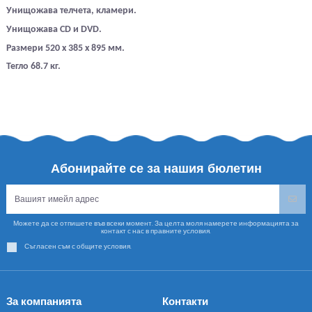
Унищожава телчета, кламери.
Унищожава CD и DVD.
Размери 520 x 385 x 895 мм.
Тегло 68.7 кг.
Абонирайте се за нашия бюлетин
Можете да се отпишете във всеки момент. За целта моля намерете информацията за
контакт с нас в правните условия.
Съгласен съм с общите условия.
За компанията
Контакти