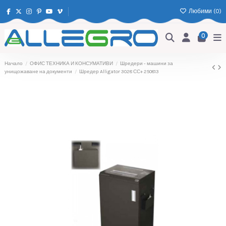
Любими (
0
)
0
Начало
ОФИС ТЕХНИКА И КОНСУМАТИВИ
Шредери - машини за
унищожаване на документи
Шредер Alligator 3028 СС+ 250813