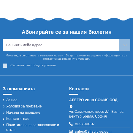
Абонирайте се за нашия бюлетин
Можете да се отпишете във всеки момент. За целта моля намерете информацията за
контакт с нас в правните условия.
Съгласен съм с общите условия.
За компанията
Контакти
За нас
АЛЕГРО 2000 СОФИЯ ООД
Условия за ползване
ул. Самоковско шосе 2Л, Бизнес
Начини на плащане
център Боила, София
Контакт с нас
029788887
Политика на възстановяване и
отказ
sales@allegro-bg.com