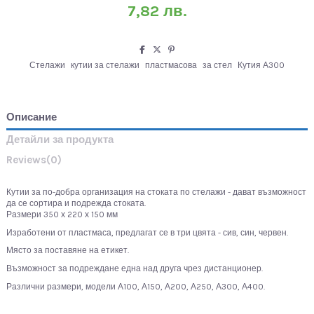
7,82 лв.
Стелажи
кутии за стелажи
пластмасова
за стел
Кутия А300
Описание
Детайли за продукта
Reviews
(0)
Кутии за по-добра организация на стоката по стелажи - дават възможност
да се сортира и подрежда стоката.
Размери 350 х 220 х 150 мм
Изработени от пластмаса, предлагат се в три цвята - сив, син, червен.
Място за поставяне на етикет.
Възможност за подреждане една над друга чрез дистанционер.
Различни размери, модели А100, А150, А200, А250, А300, А400.