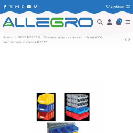
Любими (
0
)
0
Начало
ОФИС МЕБЕЛИ
Стелажи, кутии за стелажи
Кутия А300,
пластмасова, за стелаж 122927