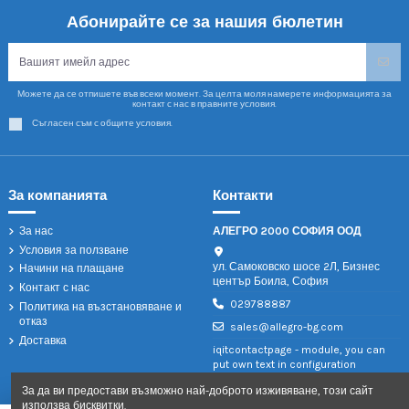
Абонирайте се за нашия бюлетин
Можете да се отпишете във всеки момент. За целта моля намерете информацията за
контакт с нас в правните условия.
Съгласен съм с общите условия.
За компанията
Контакти
За нас
АЛЕГРО 2000 СОФИЯ ООД
Условия за ползване
ул. Самоковско шосе 2Л, Бизнес
Начини на плащане
център Боила, София
Контакт с нас
029788887
Политика на възстановяване и
отказ
sales@allegro-bg.com
Доставка
iqitcontactpage - module, you can
put own text in configuration
За да ви предостави възможно най-доброто изживяване, този сайт
използва бисквитки.