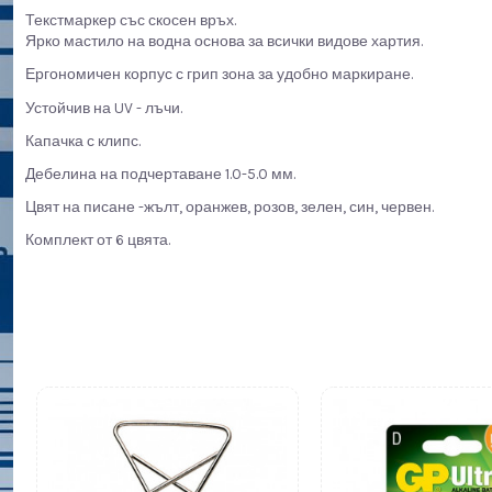
Текстмаркер със скосен връх.
Ярко мастило на водна основа за всички видове хартия.
Ергономичен корпус с грип зона за удобно маркиране.
Устойчив на UV - лъчи.
Капачка с клипс.
Дебелина на подчертаване 1.0-5.0 мм.
Цвят на писане -жълт, оранжев, розов, зелен, син, червен.
Комплект от 6 цвята.