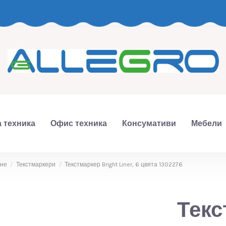
 техника
Офис техника
Консумативи
Мебели
ане
Текстмаркери
Текстмаркер Bright Liner, 6 цвята 1302276
Текс