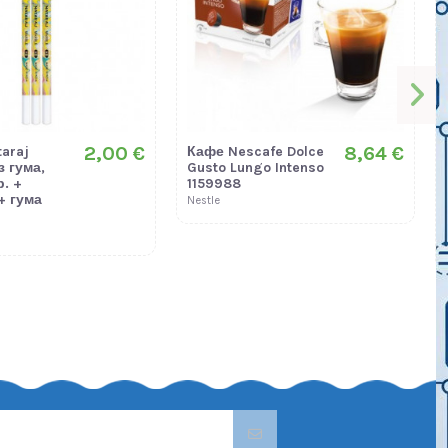
2,00 €
8,64 €
araj
Кафе Nescafe Dolce
з гума,
Gusto Lungo Intenso
р. +
1159988
+ гума
Nestle