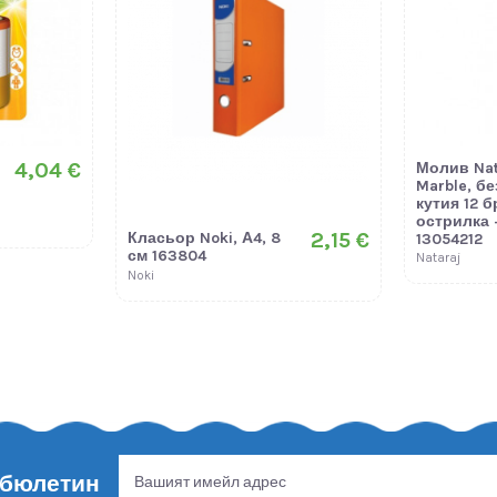
4,04 €
Молив Nat
Marble, бе
кутия 12 б
острилка 
2,15 €
Класьор Noki, А4, 8
13054212
см 163804
Nataraj
Noki
 бюлетин