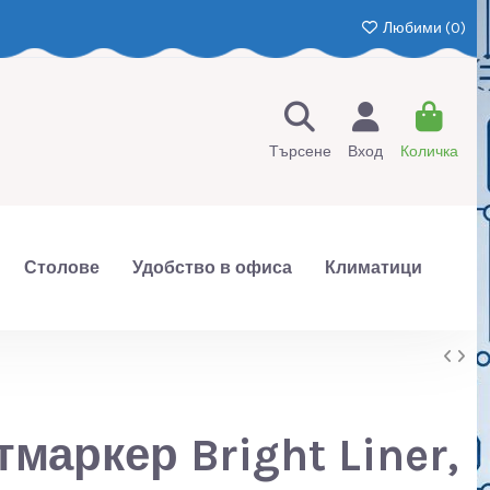
Любими (
0
)
Търсене
Вход
Количка
Столове
Удобство в офиса
Климатици
тмаркер Bright Liner,