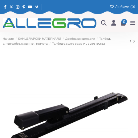
Любими (
0
)
0
Начало
КАНЦЕЛАРСКИ МАТЕРИАЛИ
Дребна канцелария
Телбод,
антителбод машинки, телчета
Телбод с дълго рамо Plus 295 190552