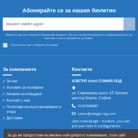
Абонирайте се за нашия бюлетин
Можете да се отпишете във всеки момент. За целта моля намерете информацията за
контакт с нас в правните условия.
Съгласен съм с общите условия.
За компанията
Контакти
За нас
АЛЕГРО 2000 СОФИЯ ООД
Условия за ползване
ул. Самоковско шосе 2Л, Бизнес
Начини на плащане
център Боила, София
Контакт с нас
029788887
Политика на възстановяване и
отказ
sales@allegro-bg.com
Доставка
iqitcontactpage - module, you can
put own text in configuration
За да ви предостави възможно най-доброто изживяване, този сайт