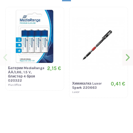
2,15 €
Батерии MediaRange
АА/LR6, 1.5 V,
блистер 4 броя
020322
0,41 €
Химикалка Luxor
Plus Office
Spark 220663
Luxor