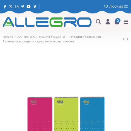
Любими (
0
)
0
Начало
ХАРТИЯ И ХАРТИЕНИ ПРОДУКТИ
Тетрадки и бележници
Бележник със спирала A5, 14 х 20 см, 80 листа 020508