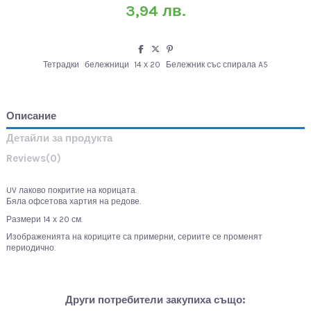
3,94 лв.
Тетрадки
бележници
14 х 20
Бележник със спирала A5
Описание
Детайли за продукта
Reviews
(0)
UV лаково покритие на корицата.
Бяла офсетова хартия на редове.
Размери 14 х 20 см.
Изображенията на кориците са примерни, сериите се променят
периодично.
Други потребители закупиха също: