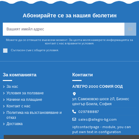
Абонирайте се за нашия бюлетин
Можете да се отпишете във всеки момент. За целта моля намерете информацията за
контакт с нас в правните условия.
Съгласен съм с общите условия.
За компанията
Контакти
За нас
АЛЕГРО 2000 СОФИЯ ООД
Условия за ползване
ул. Самоковско шосе 2Л, Бизнес
Начини на плащане
център Боила, София
Контакт с нас
029788887
Политика на възстановяване и
отказ
sales@allegro-bg.com
Доставка
iqitcontactpage - module, you can
put own text in configuration