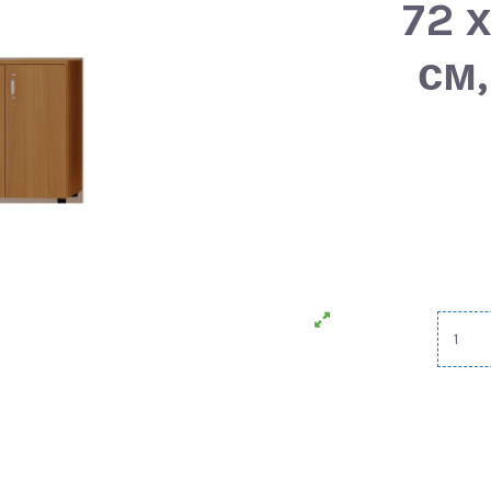
72 
см,