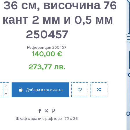
х 36 см, височина 76
 кант 2 мм и 0,5 мм
250457
Референция
250457
140,00 €
273,77 лв.
Добави в количката
Шкаф с врати с рафтове
72 х 36