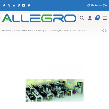
Любими (
0
)
0
Начало
ОФИС МЕБЕЛИ
Катедра 130 х 60 см, метални крака 406033