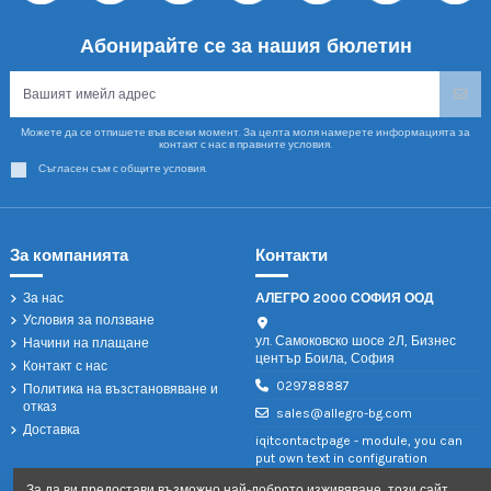
Абонирайте се за нашия бюлетин
Можете да се отпишете във всеки момент. За целта моля намерете информацията за
контакт с нас в правните условия.
Съгласен съм с общите условия.
За компанията
Контакти
За нас
АЛЕГРО 2000 СОФИЯ ООД
Условия за ползване
ул. Самоковско шосе 2Л, Бизнес
Начини на плащане
център Боила, София
Контакт с нас
029788887
Политика на възстановяване и
отказ
sales@allegro-bg.com
Доставка
iqitcontactpage - module, you can
put own text in configuration
За да ви предостави възможно най-доброто изживяване, този сайт