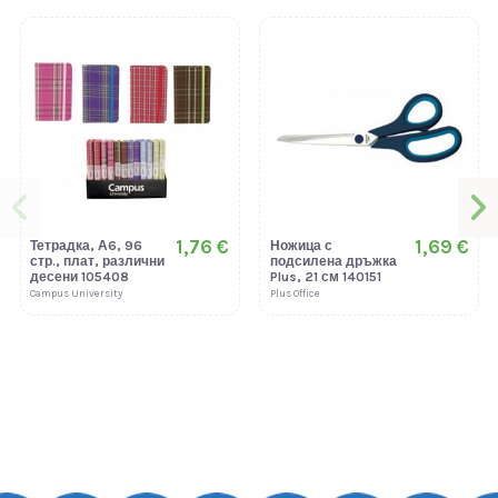
1,76 €
1,69 €
Тетрадка, А6, 96
Ножица с
стр., плат, различни
подсилена дръжка
десени 105408
Plus, 21 см 140151
Campus University
Plus Office