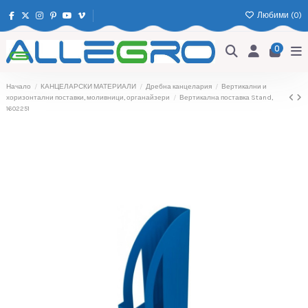
Любими (
0
)
0
Начало
КАНЦЕЛАРСКИ МАТЕРИАЛИ
Дребна канцелария
Вертикални и
хоризонтални поставки, моливници, органайзери
Вертикална поставка Stand,
1602251