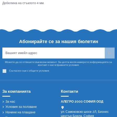
Дебелина на стъклото 4 мм.
Абонирайте се за нашия бюлетин
Можете да се отпишете във всеки момент. За целта моля намерете информацията за
контакт с нас в правните условия.
Съгласен съм с общите условия.
За компанията
Контакти
За нас
АЛЕГРО 2000 СОФИЯ ООД
Условия за ползване
ул. Самоковско шосе 2Л, Бизнес
Начини на плащане
център Боила, София