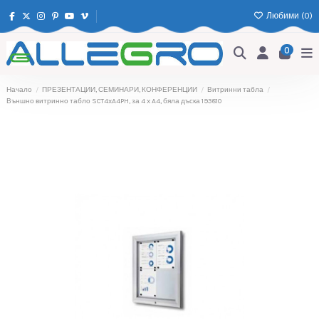
Любими (
0
)
0
Начало
ПРЕЗЕНТАЦИИ, СЕМИНАРИ, КОНФЕРЕНЦИИ
Витринни табла
Външно витринно табло SCT4xA4PH, за 4 x A4, бяла дъска 193810