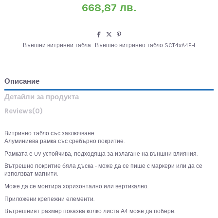
668,87 лв.
Външни витринни табла
Външно витринно табло SCT4xA4PH
Описание
Детайли за продукта
Reviews
(0)
Витринно табло със заключване.
Алуминиева рамка със сребърно покритие.
Рамката е UV устойчива, подходяща за излагане на външни влияния.
Вътрешно покритие бяла дъска - може да се пише с маркери или да се
използват магнити.
Може да се монтира хоризонтално или вертикално.
Приложени крепежни елементи.
Вътрешният размер показва колко листа А4 може да побере.