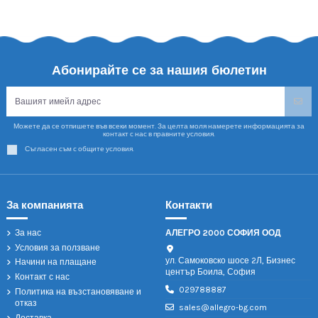
Абонирайте се за нашия бюлетин
Можете да се отпишете във всеки момент. За целта моля намерете информацията за
контакт с нас в правните условия.
Съгласен съм с общите условия.
За компанията
Контакти
За нас
АЛЕГРО 2000 СОФИЯ ООД
Условия за ползване
ул. Самоковско шосе 2Л, Бизнес
Начини на плащане
център Боила, София
Контакт с нас
029788887
Политика на възстановяване и
отказ
sales@allegro-bg.com
Доставка