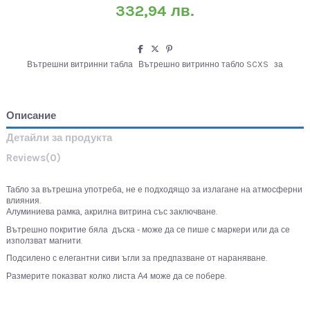
332,94 лв.
Вътрешни витринни табла
Вътрешно витринно табло SCXS
за
Описание
Детайли за продукта
Reviews
(0)
Табло за вътрешна употреба, не е подходящо за излагане на атмосферни
влияния.
Алуминиева рамка, акрилна витрина със заключване.
Вътрешно покритие бяла дъска - може да се пише с маркери или да се
използват магнити.
Подсилено с елегантни сиви ъгли за предпазване от нараняване.
Размерите показват колко листа А4 може да се побере.