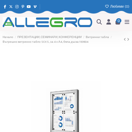
Любими (
0
)
0
Начало
ПРЕЗЕНТАЦИИ, СЕМИНАРИ, КОНФЕРЕНЦИИ
Витринни табла
Вътрешно витринно табло SCXS, за 4 х А4, бяла дъска 193804