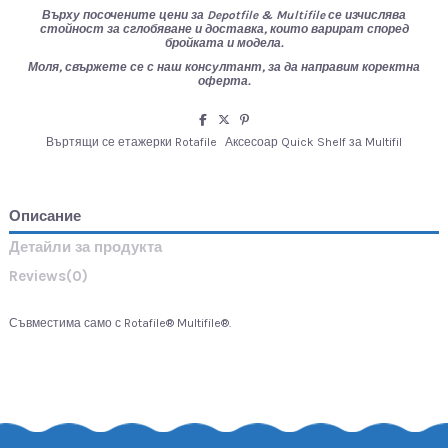
Върху посочените цени за
Depotfile & Multifile
се изчислява
стойност за сглобяване и доставка, които варират според
бройката и модела.
Моля, свържете се с наш консултант, за да направим коректна
оферта.
Въртящи се етажерки Rotafile
Аксесоар Quick Shelf за Multifil
Описание
Детайли за продукта
Reviews
(0)
Съвместима само с Rotafile® Multifile®.