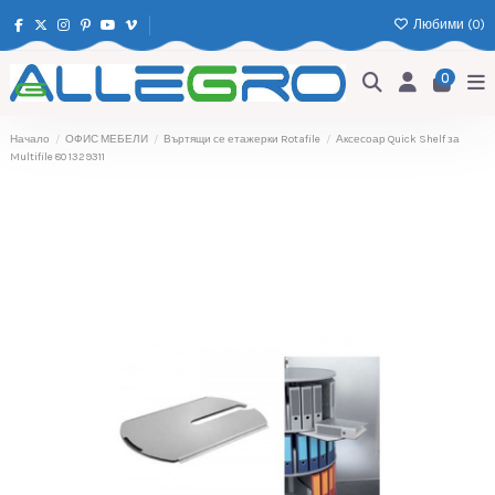
Любими (
0
)
0
Начало
ОФИС МЕБЕЛИ
Въртящи се етажерки Rotafile
Аксесоар Quick Shelf за
Multifile 80 1329311