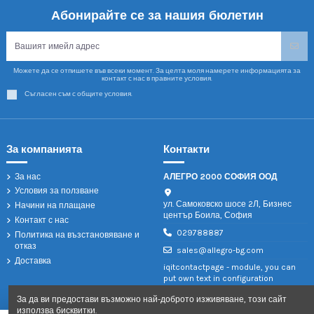
Абонирайте се за нашия бюлетин
Можете да се отпишете във всеки момент. За целта моля намерете информацията за
контакт с нас в правните условия.
Съгласен съм с общите условия.
За компанията
Контакти
За нас
АЛЕГРО 2000 СОФИЯ ООД
Условия за ползване
ул. Самоковско шосе 2Л, Бизнес
Начини на плащане
център Боила, София
Контакт с нас
029788887
Политика на възстановяване и
отказ
sales@allegro-bg.com
Доставка
iqitcontactpage - module, you can
put own text in configuration
За да ви предостави възможно най-доброто изживяване, този сайт
използва бисквитки.