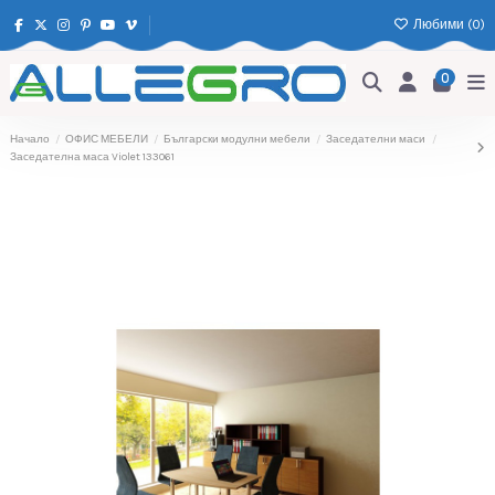
Любими (
0
)
0
Начало
ОФИС МЕБЕЛИ
Български модулни мебели
Заседателни маси
Заседателна маса Violet 133061