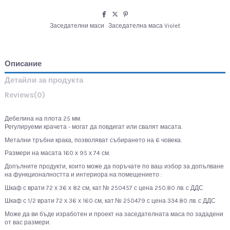
Заседателни маси
Заседателна маса Violet
Описание
Детайли за продукта
Reviews
(0)
Дебелина на плота 25 мм.
Регулируеми крачета - могат да повдигат или свалят масата.
Метални тръбни крака, позволяват събирането на 6 човека.
Размери на масата 160 х 95 х 74 см.
Допълните продукти, които може да поръчате по ваш избор за допълване
на функционалността и интериора на помещението :
Шкаф с врати 72 х 36 х 82 см, кат.№ 250457 с цена 250.80 лв. с ДДС
Шкаф с 1/2 врати 72 х 36 х 160 см, кат.№ 250479 с цена 334.80 лв. с ДДС
Може да ви бъде изработен и проект на заседателната маса по зададени
от вас размери.