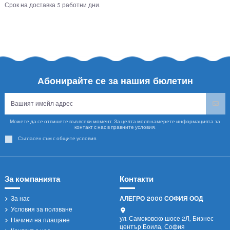
Срок на доставка 5 работни дни.
Абонирайте се за нашия бюлетин
Можете да се отпишете във всеки момент. За целта моля намерете информацията за
контакт с нас в правните условия.
Съгласен съм с общите условия.
За компанията
Контакти
За нас
АЛЕГРО 2000 СОФИЯ ООД
Условия за ползване
ул. Самоковско шосе 2Л, Бизнес
Начини на плащане
център Боила, София